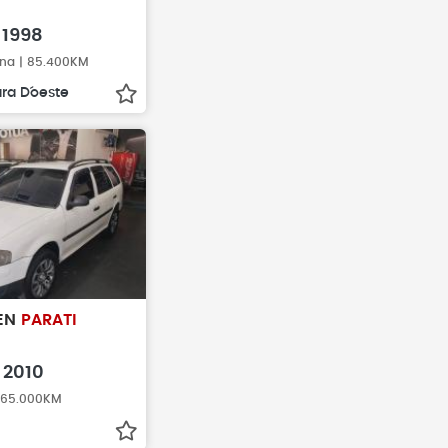
1998
ina | 85.400KM
ra D´oeste
EN
PARATI
2010
 165.000KM