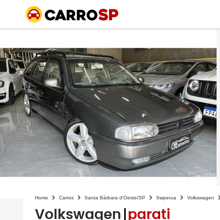
Home
Carros
Santa Bárbara d'Oeste/SP
Swperua
Volkswagen
Volkswagen
parati