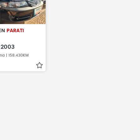
EN
PARATI
2003
ina | 158.430KM