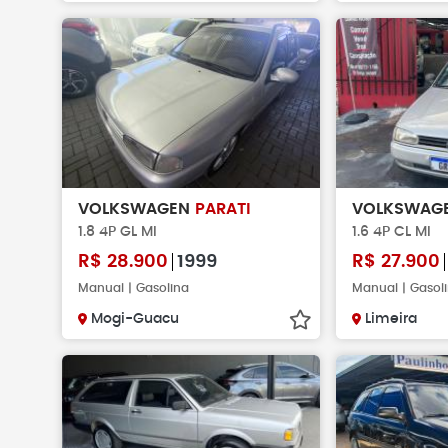
VOLKSWAGEN
PARATI
VOLKSWAG
1.8 4P GL MI
1.6 4P CL MI
R$
28.900
1999
R$
27.900
Manual | Gasolina
Manual | Gasol
Mogi-Guacu
Limeira