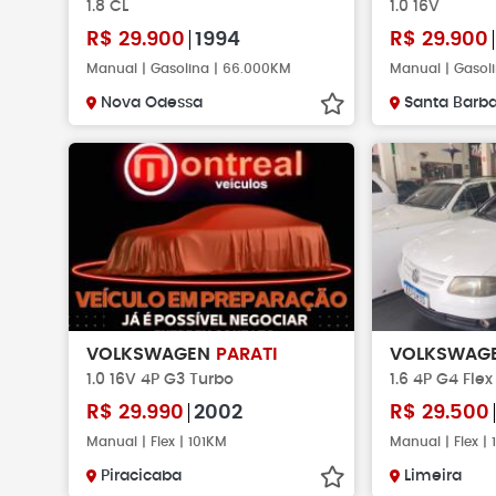
1.8 CL
1.0 16V
R$
29.900
1994
R$
29.900
Manual | Gasolina | 66.000KM
Manual | Gasol
Nova Odessa
Santa Barba
VOLKSWAGEN
PARATI
VOLKSWAG
1.0 16V 4P G3 Turbo
1.6 4P G4 Flex
R$
29.990
2002
R$
29.500
Manual | Flex | 101KM
Manual | Flex |
Piracicaba
Limeira