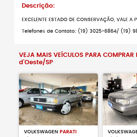
Descrição:
Não faça pag
verificar se o 
EXCELENTE ESTADO DE CONSERVAÇÃO, VALE A 
existe.
Telefones de Contato: (19) 3025-6864/ (19) 
VEJA MAIS VEÍCULOS PARA COMPRAR 
d'Oeste/SP
VOLKSWAGEN
PARATI
VOLKSWAG