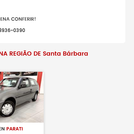
amentos antes de
Antes de fechar negócio, sempr
veículo realmente
busque pelo histórico do veículo
PENA CONFERIR!
98936-0390
NA REGIÃO DE Santa Bárbara
EN
PARATI