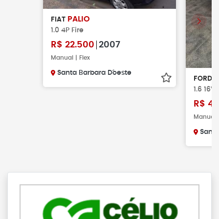
PALIO
FIAT
1.0 4P Fire
R$
22.500
2007
Manual | Flex
Santa Barbara D´oeste
FORD
1.6 16V
R$
48
Manual |
Santa