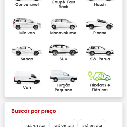
Coupé-Fast
Conversível
Hatch
Back
Minivan
Monovolume
Picape
Sedan
SUV
SW-Perua
Furgão
Híbridos e
Van
Pequeno
Elétricos
Buscar por preço
até 10 mil
até 20 mil
até 30 mil