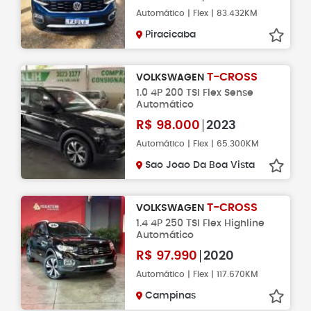
Automático | Flex | 83.432KM
Piracicaba
T-CROSS
VOLKSWAGEN
1.0 4P 200 TSI Flex Sense
Automático
R$
98.000
2023
Automático | Flex | 65.300KM
Sao Joao Da Boa Vista
T-CROSS
VOLKSWAGEN
1.4 4P 250 TSI Flex Highline
Automático
R$
97.990
2020
Automático | Flex | 117.670KM
Campinas