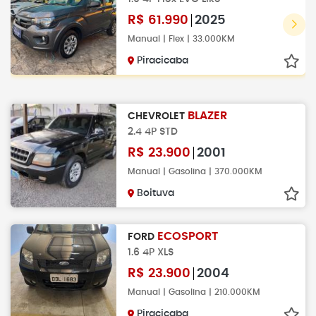
R$
61.990
2025
Manual | Flex | 33.000KM
Piracicaba
BLAZER
CHEVROLET
2.4 4P STD
R$
23.900
2001
Manual | Gasolina | 370.000KM
Boituva
ECOSPORT
FORD
1.6 4P XLS
R$
23.900
2004
Manual | Gasolina | 210.000KM
Piracicaba