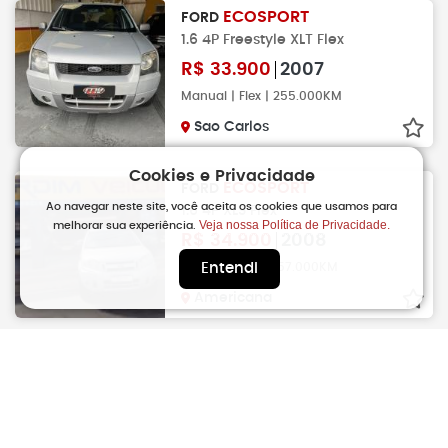
ECOSPORT
FORD
1.6 4P Freestyle XLT Flex
R$
33.900
2007
Manual | Flex | 255.000KM
Sao Carlos
Cookies e Privacidade
ECOSPORT
FORD
Ao navegar neste site, você aceita os cookies que usamos para
1.6 4P XLS Flex
Veja nossa Política de Privacidade.
melhorar sua experiência.
R$
34.900
2008
Manual | Flex | 157.000KM
Entendi
Americana
ECOSPORT
FORD
1.6 4P XLS Flex
R$
34.900
2008
Manual | Flex