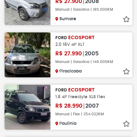
R$
27.900
2008
Manual | Gasolina | 185.000KM
Sumare
ECOSPORT
FORD
2.0 16V 4P XLT
R$
27.990
2005
Manual | Gasolina | 146.000KM
Piracicaba
ECOSPORT
FORD
1.6 4P Freestyle XLS Flex
R$
28.990
2007
Manual | Flex | 254.022KM
Paulinia