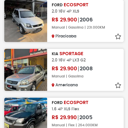
ECOSPORT
FORD
2.0 16V 4P XLS
R$
29.900
2006
Manual | Gasolina | 231.000KM
Piracicaba
SPORTAGE
KIA
2.0 16V 4P LX3 G2
R$
29.900
2008
Manual | Gasolina
Americana
ECOSPORT
FORD
1.6 4P XLS Flex
R$
29.990
2005
Manual | Flex | 264.000KM