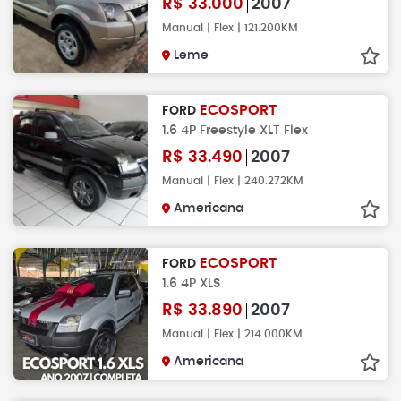
R$
33.000
2007
Manual | Flex | 121.200KM
Leme
ECOSPORT
FORD
1.6 4P Freestyle XLT Flex
R$
33.490
2007
Manual | Flex | 240.272KM
Americana
ECOSPORT
FORD
1.6 4P XLS
R$
33.890
2007
Manual | Flex | 214.000KM
Americana