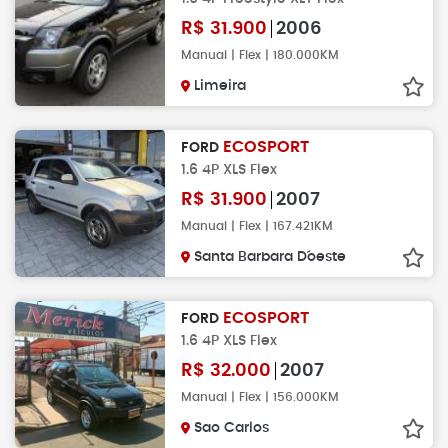
R$
31.900
2006
Manual | Flex | 180.000KM
Limeira
ECOSPORT
FORD
1.6 4P XLS Flex
R$
31.900
2007
Manual | Flex | 167.421KM
Santa Barbara D´oeste
ECOSPORT
FORD
1.6 4P XLS Flex
R$
32.000
2007
Manual | Flex | 156.000KM
Sao Carlos