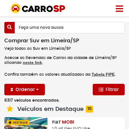
Faça uma nova busca
Comprar Suv em Limeira/SP
Veja todos os Suv em Limeira/SP
Acesse as Revendas de Carros da cidade de Limeira/SP
neste link
clicando
.
Tabela FIPE
Confira também os valores atualizados da
.
Ordenar
Filtrar
6317 veículos encontrados.
Veículos em Destaque
10
MOBI
FIAT
DESTAQUE
1.0 4P Flex EVO Like