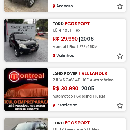
Amparo
ECOSPORT
FORD
1.6 4P XLT Flex
R$
29.990
2008
Manual | Flex | 272.165KM
Valinhos
FREELANDER
LAND ROVER
2.5 V6 24V 4P HSE Automático
R$
30.990
2005
Automático | Gasolina | 101KM
Piracicaba
ECOSPORT
FORD
1.6 4P Freestyle XLT Flex