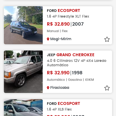
ECOSPORT
FORD
1.6 4P Freestyle XLT Flex
R$
32.890
2007
Manual | Flex
Mogi-Mirim
GRAND CHEROKEE
JEEP
4.0 6 Cilindros 12V 4P 4X4 Laredo
Automático
R$
32.990
1998
Automático | Gasolina | 101KM
Piracicaba
ECOSPORT
FORD
1.6 4P XLS Flex