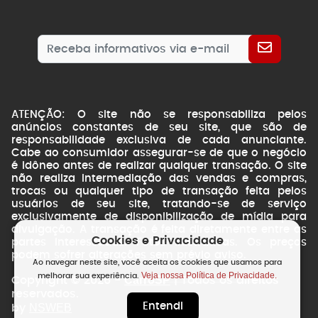
ATENÇÃO: O site não se responsabiliza pelos
anúncios constantes de seu site, que são de
responsabilidade exclusiva de cada anunciante.
Cabe ao consumidor assegurar-se de que o negócio
é idôneo antes de realizar qualquer transação. O site
não realiza intermediação das vendas e compras,
trocas ou qualquer tipo de transação feita pelos
usuários de seu site, tratando-se de serviço
exclusivamente de disponibilização de mídia para
divulgação. A transação é feita diretamente entre as
Cookies e Privacidade
partes interessadas. Fotos ilustrativas. Os preços
podem sofrer alterações sem prévio aviso.
Ao navegar neste site, você aceita os cookies que usamos para
Veja nossa Política de Privacidade.
melhorar sua experiência.
CarroSP
Copyright © 2026 -
| Todos os direitos
reservados.
Entendi
NSWEB
by