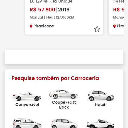
1.0 12V 4P Flex Unique
1.4 Fle
R$
57.900
2019
R$
57
Manual | Flex | 127.000KM
Manual |
Piracicaba
Pirac
Pesquise também por Carroceria
Coupé-Fast
Conversível
Hatch
Back