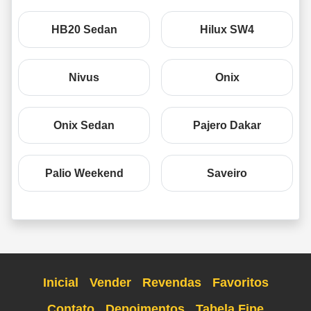
HB20 Sedan
Hilux SW4
Nivus
Onix
Onix Sedan
Pajero Dakar
Palio Weekend
Saveiro
Inicial
Vender
Revendas
Favoritos
Contato
Depoimentos
Tabela Fipe