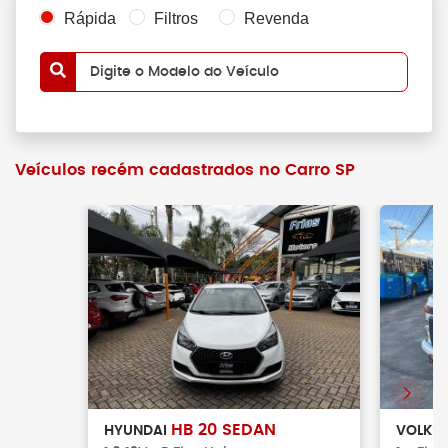
Rápida
Filtros
Revenda
Digite o Modelo do Veículo
Veículos recém cadastrados no Carro SP
HB 20 SEDAN
HYUNDAI
VOLKS