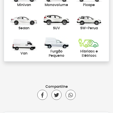
Minivan
Monovolume
Picape
Sedan
SUV
SW-Perua
Furgão
Híbridos e
Van
Pequeno
Elétricos
Compartilhe