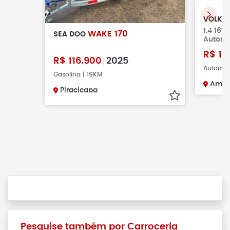
VOLKS
1.4 16V
WAKE 170
SEA DOO
Automá
R$
15
R$
116.900
2025
Automáti
Gasolina | 19KM
Amer
Piracicaba
Pesquise também por Carroceria