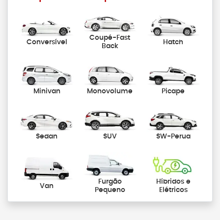
Coupé-Fast
Conversível
Hatch
Back
Minivan
Monovolume
Picape
Sedan
SUV
SW-Perua
Furgão
Híbridos e
Van
Pequeno
Elétricos