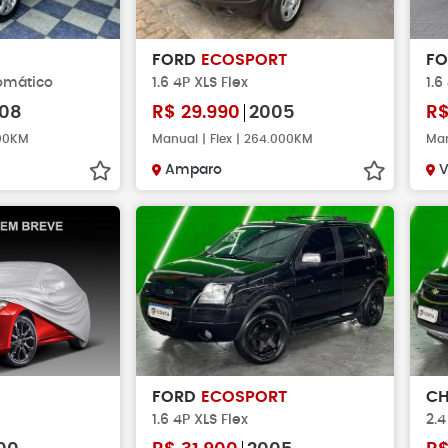
FORD
ECOSPORT
F
tomático
1.6 4P XLS Flex
1.6
08
R$
29.990
2005
R
000KM
Manual | Flex | 264.000KM
Man
Amparo
V
FORD
ECOSPORT
CH
1.6 4P XLS Flex
2.4