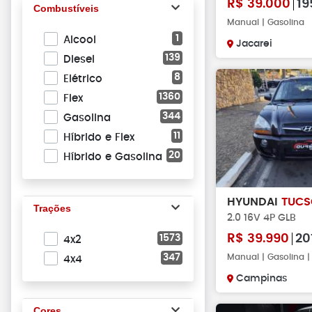
R$
39.000
19
Combustíveis
Manual | Gasolina
1
Alcool
Jacarei
139
Diesel
8
Elétrico
1360
Flex
344
Gasolina
11
Híbrido e Flex
20
Híbrido e Gasolina
HYUNDAI
TUC
Trações
2.0 16V 4P GLB
R$
39.990
20
1573
4x2
347
Manual | Gasolina 
4x4
Campinas
Cores