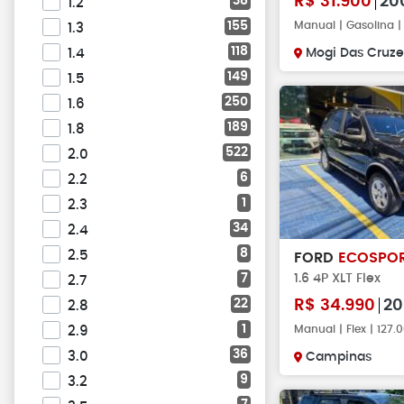
R$
31.900
20
38
1.2
155
Manual | Gasolina 
1.3
118
1.4
Mogi Das Cruze
149
1.5
250
1.6
189
1.8
522
2.0
6
2.2
1
2.3
34
2.4
8
2.5
FORD
ECOSPO
1.6 4P XLT Flex
7
2.7
22
R$
34.990
20
2.8
1
Manual | Flex | 127
2.9
36
3.0
Campinas
9
3.2