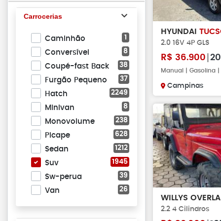
Carrocerias
HYUNDAI
TUC
1
Caminhão
2.0 16V 4P GLS
8
Conversível
R$
36.900
20
38
Coupé-fast Back
Manual | Gasolina 
37
Furgão Pequeno
Campinas
2249
Hatch
8
Minivan
238
Monovolume
628
Picape
1212
Sedan
1945
Suv
39
Sw-perua
26
Van
WILLYS OVERL
2.2 4 Cilindros