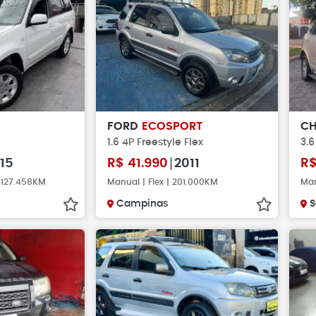
FORD
ECOSPORT
CH
1.6 4P Freestyle Flex
3.
15
R$
41.990
2011
R
| 127.458KM
Manual | Flex | 201.000KM
Man
Campinas
S