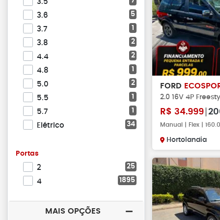
7
3.5
5
3.6
1
3.7
2
3.8
2
4.4
1
4.8
2
5.0
FORD
ECOSPO
1
2.0 16V 4P Freesty
5.5
1
R$
34.999
20
5.7
34
Elétrico
Manual | Flex | 160
Hortolandia
Portas
25
2
1895
4
MAIS OPÇÕES