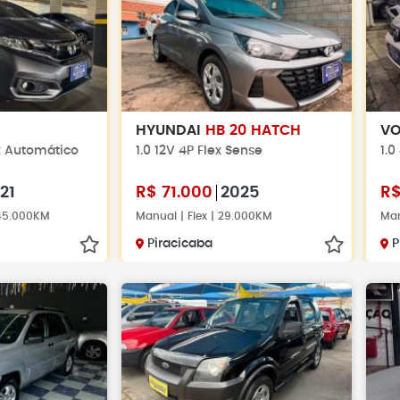
HYUNDAI
HB 20 HATCH
V
ex Automático
1.0 12V 4P Flex Sense
1.0
21
R$
71.000
2025
R
 45.000KM
Manual | Flex | 29.000KM
Man
Piracicaba
P