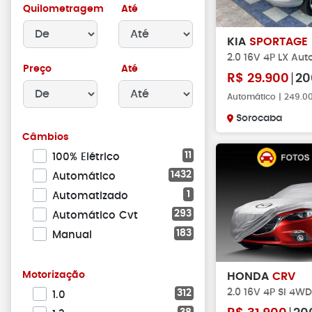
Quilometragem
Até
KIA
SPORTAGE
2.0 16V 4P LX Au
Preço
Até
R$
29.900
20
Automático | 249.
Sorocaba
Câmbios
11
100% Elétrico
1432
Automático
1
Automatizado
293
Automático Cvt
183
Manual
Motorização
HONDA
CRV
2.0 16V 4P SI 4WD
312
1.0