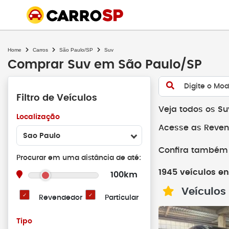
Home
Carros
São Paulo/SP
Suv
Comprar Suv em São Paulo/SP
Digite o Mod
Filtro de Veículos
Veja todos os S
Localização
Acesse as Reven
Sao Paulo
Confira também 
Procurar em uma distância de até:
1945 veículos e
100km
Veículos
Revendedor
Particular
Tipo