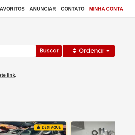
FAVORITOS
ANUNCIAR
CONTATO
MINHA CONTA
Ordenar
Buscar
te link
.
DESTAQUE
DEST