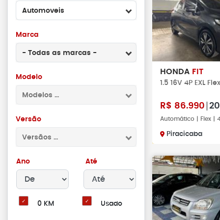
Automoveis
Marca
- Todas as marcas -
HONDA
FIT
Modelo
1.5 16V 4P EXL Fl
Modelos ...
R$
86.990
20
Versão
Automático | Flex |
Piracicaba
Versãos ...
Ano
Até
0 KM
Usado