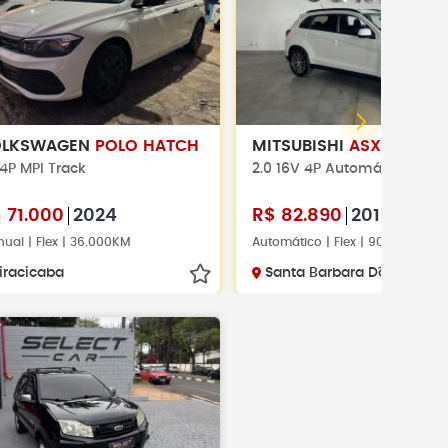
OLKSWAGEN
POLO HATCH
MITSUBISHI
ASX
 4P MPI Track
2.0 16V 4P Automático
$
71.000
2024
R$
82.890
2018
ual | Flex | 36.000KM
Automático | Flex | 90.000KM
iracicaba
Santa Barbara D´oeste