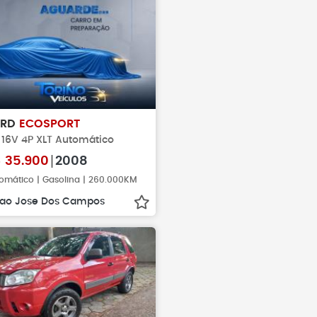
ORD
ECOSPORT
 16V 4P XLT Automático
$
35.900
2008
omático | Gasolina | 260.000KM
ao Jose Dos Campos