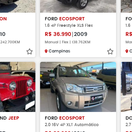
SON
FORD
ECOSPORT
F
1.6 4P Freestyle XLS Flex
1.6
10
R$
36.990
2009
R
| 242.700KM
Manual | Flex | 138.762KM
Man
Campinas
AND
JEEP
FORD
ECOSPORT
D
2.0 16V 4P XLT Automático
2.