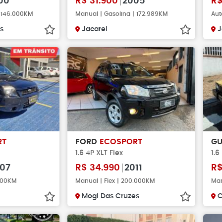
00
R$
31.900
2005
R
| 146.000KM
Manual | Gasolina | 172.989KM
Aut
s
Jacarei
J
RT
FORD
ECOSPORT
GU
1.6 4P XLT Flex
1.6
07
R$
34.990
2011
R
.000KM
Manual | Flex | 200.000KM
Man
Mogi Das Cruzes