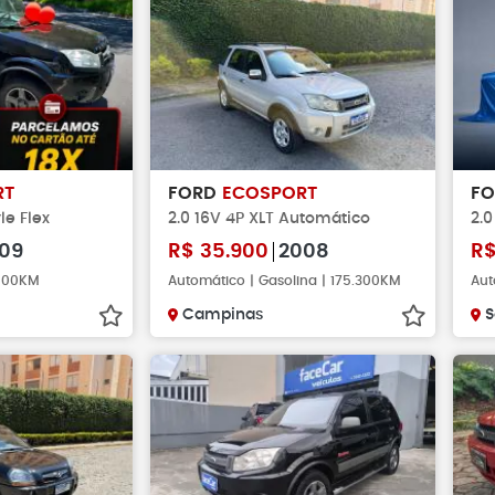
RT
FORD
ECOSPORT
F
le Flex
2.0 16V 4P XLT Automático
2.0
09
R$
35.900
2008
R
.000KM
Automático | Gasolina | 175.300KM
Aut
Campinas
S