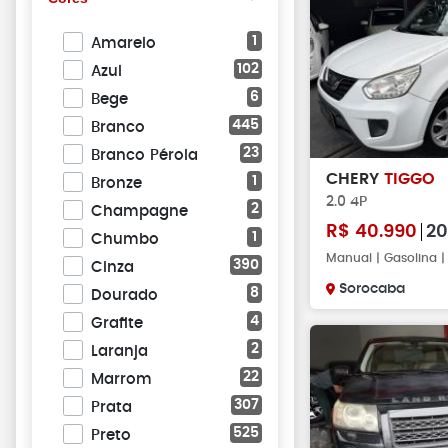
1
Amarelo
102
Azul
6
Bege
445
Branco
23
Branco Pérola
CHERY
TIGGO
1
Bronze
2.0 4P
2
Champagne
R$
40.990
20
1
Chumbo
Manual | Gasolina 
390
Cinza
Sorocaba
8
Dourado
4
Grafite
2
Laranja
22
Marrom
307
Prata
525
Preto