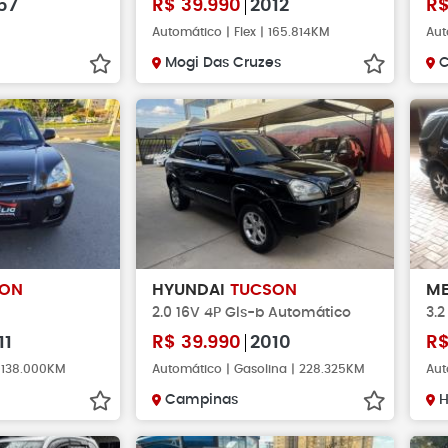
57
R$
39.990
2012
R
Automático | Flex | 165.814KM
Aut
Mogi Das Cruzes
SON
HYUNDAI
TUCSON
ME
2.0 16V 4P Gls-b Automático
3.
11
R$
39.990
2010
R
| 138.000KM
Automático | Gasolina | 228.325KM
Aut
Campinas
H