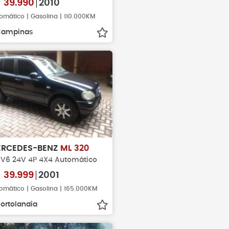
$
39.990
2010
omático | Gasolina | 110.000KM
Campinas
RCEDES-BENZ
ML 320
2 V6 24V 4P 4X4 Automático
$
39.999
2001
omático | Gasolina | 165.000KM
ortolandia