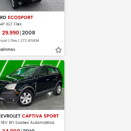
ORD
ECOSPORT
 4P XLT Flex
$
29.990
2008
ual | Flex | 272.165KM
alinhos
EVROLET
CAPTIVA SPORT
 16V SFI Ecotec Automático