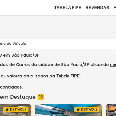
TABELA FIPE
REVENDAS
elo do Veículo
uv em São Paulo/SP
nes
das de Carros da cidade de São Paulo/SP clicando
Tabela FIPE
os valores atualizados da
.
ncontrados.
 em Destaque
10
DESTAQUE
DESTAQUE