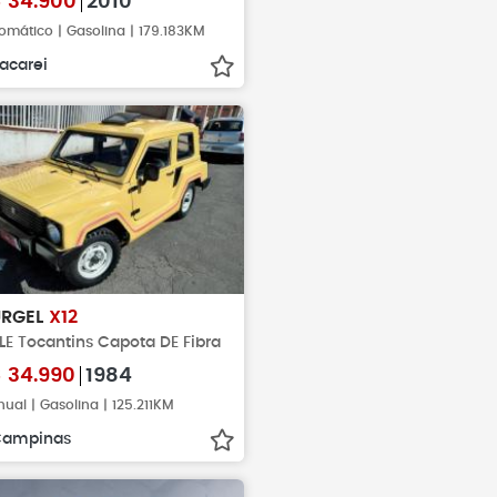
$
34.900
2010
omático | Gasolina | 179.183KM
acarei
RGEL
X12
 LE Tocantins Capota DE Fibra
$
34.990
1984
ual | Gasolina | 125.211KM
Campinas