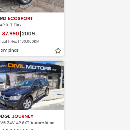
ORD
ECOSPORT
 4P XLT Flex
$
37.990
2009
ual | Flex | 160.000KM
Campinas
ODGE
JOURNEY
7 V6 24V 4P SXT Automático