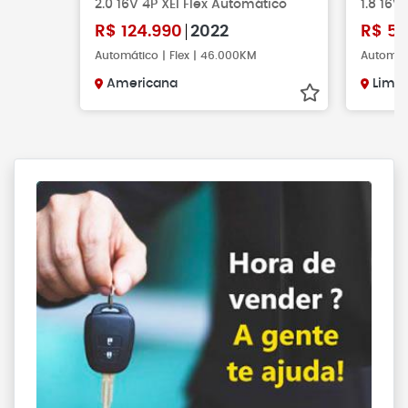
2.0 16V 4P XEI Flex Automático
1.8 16V
R$
124.990
2022
R$
57
Automático | Flex | 46.000KM
Automáti
Americana
Limei