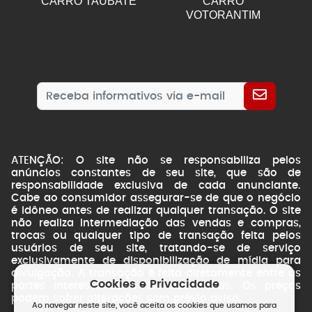
CARRO TAUBATE
CARRO
VOTORANTIM
ATENÇÃO: O site não se responsabiliza pelos
anúncios constantes de seu site, que são de
responsabilidade exclusiva de cada anunciante.
Cabe ao consumidor assegurar-se de que o negócio
é idôneo antes de realizar qualquer transação. O site
não realiza intermediação das vendas e compras,
trocas ou qualquer tipo de transação feita pelos
usuários de seu site, tratando-se de serviço
exclusivamente de disponibilização de mídia para
divulgação. A transação é feita diretamente entre as
Cookies e Privacidade
partes interessadas. Fotos ilustrativas. Os preços
podem sofrer alterações sem prévio aviso.
Ao navegar neste site, você aceita os cookies que usamos para