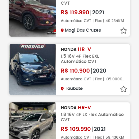
CVT
R$
119.990
2021
Automático CVT | Flex | 40.234KM
Mogi Das Cruzes
HR-V
HONDA
1.5 16V 4P Flex EXL
Automático CVT
R$
110.900
2020
Automático CVT | Flex | 135.000KM
Taubate
HR-V
HONDA
1.8 16V 4P LX Flex Automático
CVT
R$
109.990
2021
Automático CVT | Flex | 59.436KM