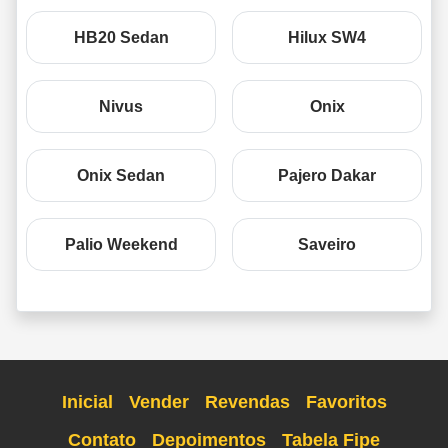
HB20 Sedan
Hilux SW4
Nivus
Onix
Onix Sedan
Pajero Dakar
Palio Weekend
Saveiro
Inicial
Vender
Revendas
Favoritos
Contato
Depoimentos
Tabela Fipe