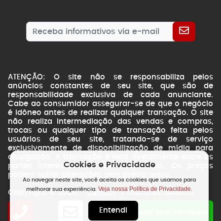
ATENÇÃO: O site não se responsabiliza pelos
anúncios constantes de seu site, que são de
responsabilidade exclusiva de cada anunciante.
Cabe ao consumidor assegurar-se de que o negócio
é idôneo antes de realizar qualquer transação. O site
não realiza intermediação das vendas e compras,
trocas ou qualquer tipo de transação feita pelos
usuários de seu site, tratando-se de serviço
exclusivamente de disponibilização de mídia para
divulgação. A transação é feita diretamente entre as
Cookies e Privacidade
partes interessadas. Fotos ilustrativas. Os preços
podem sofrer alterações sem prévio aviso.
Ao navegar neste site, você aceita os cookies que usamos para
Veja nossa Política de Privacidade.
melhorar sua experiência.
CarroSP
Copyright © 2026 -
| Todos os direitos
reservados.
Entendi
NSWEB
by
Falar com Vendedor