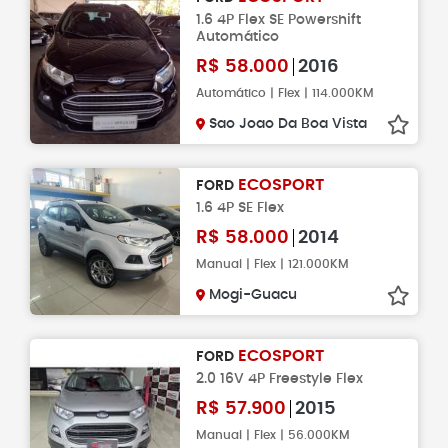
1.6 4P Flex SE Powershift
Automático
R$
58.000
2016
Automático | Flex | 114.000KM
Sao Joao Da Boa Vista
ECOSPORT
FORD
1.6 4P SE Flex
R$
58.000
2014
Manual | Flex | 121.000KM
Mogi-Guacu
ECOSPORT
FORD
2.0 16V 4P Freestyle Flex
R$
57.900
2015
Manual | Flex | 56.000KM