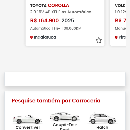
COROLLA
TOYOTA
VOLKS
2.0 16V 4P XEI Flex Automático
1.0 12V
R$
164.900
2025
R$
79
Automático | Flex | 36.000KM
Manual |
Indaiatuba
Pirac
Pesquise também por Carroceria
Coupé-Fast
Conversível
Hatch
Back