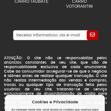
CARRO TAUBATE
CARRO
VOTORANTIM
ATENÇÃO: O site não se responsabiliza pelos
anúncios constantes de seu site, que são de
responsabilidade exclusiva de cada anunciante.
Cabe ao consumidor assegurar-se de que o negócio
é idôneo antes de realizar qualquer transação. O site
não realiza intermediação das vendas e compras,
trocas ou qualquer tipo de transação feita pelos
usuários de seu site, tratando-se de serviço
exclusivamente de disponibilização de mídia para
divulgação. A transação é feita diretamente entre as
Cookies e Privacidade
partes interessadas. Fotos ilustrativas. Os preços
podem sofrer alterações sem prévio aviso.
Ao navegar neste site, você aceita os cookies que usamos para