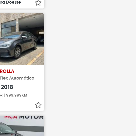
ra D´oeste
ROLLA
I Flex Automático
2018
lex | 999.999KM