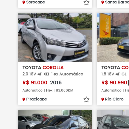
Sorocaba
Santa Barba
TOYOTA
COROLLA
TOYOTA
CO
2.0 16V 4P XEI Flex Automático
1.8 16V 4P GL
R$
91.000
2016
R$
90.990
Automático | Flex | 83.000KM
Automático | F
Piracicaba
Rio Claro