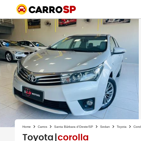
Home
Carros
Santa Bárbara d'Oeste/SP
Sedan
Toyota
Corol
Toyota
corolla