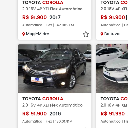
TOYOTA
COROLLA
TOYOTA
CO
2.0 16V 4P XEI Flex Automático
2.0 16V 4P XE
R$
91.900
2017
R$
91.900
Automático | Flex | 142.989KM
Automático | Fl
Mogi-Mirim
Boituva
TOYOTA
COROLLA
TOYOTA
CO
2.0 16V 4P XEI Flex Automático
2.0 16V 4P XE
R$
91.900
2016
R$
91.990
Automático | Flex | 130.017KM
Automático | Fl