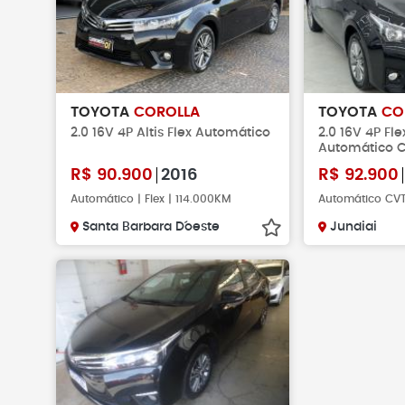
TOYOTA
COROLLA
TOYOTA
CO
2.0 16V 4P Altis Flex Automático
2.0 16V 4P Flex
Automático 
R$
90.900
2016
R$
92.900
Automático | Flex | 114.000KM
Automático CVT 
Santa Barbara D´oeste
Jundiai