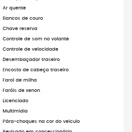
Ar quente
amentos antes de
Antes de fechar negócio, sempr
veículo realmente
busque pelo histórico do veículo
Bancos de couro
Chave reserva
Controle de som no volante
Controle de velocidade
Desembaçador traseiro
Encosto de cabeça traseiro
Farol de milha
Faróis de xenon
Licenciado
Multimídia
Pára-choques na cor do veiculo
Revisado em concessionária