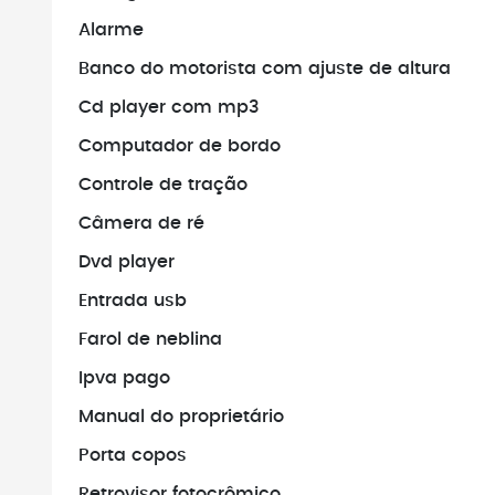
Alarme
Não faça pag
verificar se o 
Banco do motorista com ajuste de altura
existe.
Cd player com mp3
Computador de bordo
Controle de tração
Câmera de ré
Dvd player
Entrada usb
Farol de neblina
Ipva pago
Manual do proprietário
Porta copos
Retrovisor fotocrômico