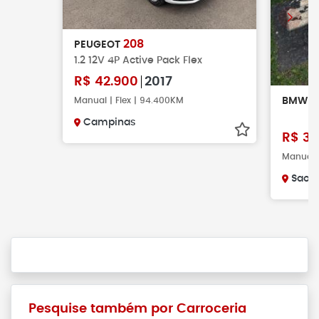
208
PEUGEOT
1.2 12V 4P Active Pack Flex
R$
42.900
2017
G
Manual | Flex | 94.400KM
BMW
Campinas
R$
32
Manual |
Sao 
Pesquise também por Carroceria