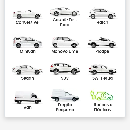
Coupé-Fast
Conversível
Hatch
Back
Minivan
Monovolume
Picape
Sedan
SUV
SW-Perua
Furgão
Híbridos e
Van
Pequeno
Elétricos