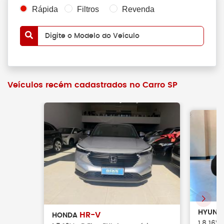
Rápida
Filtros
Revenda
Digite o Modelo do Veículo
Veículos recém cadastrados no Carro SP
HYUND
HR-V
HONDA
1.8 16V