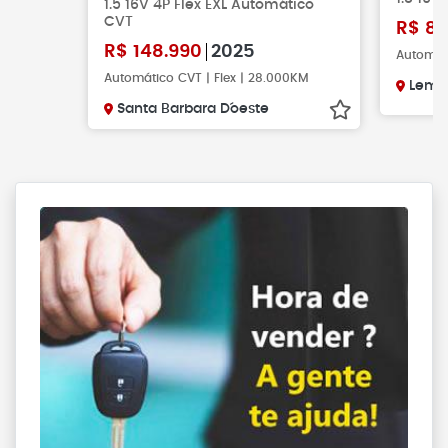
1.5 16V 4P Flex EXL Automático
CVT
R$
85
R$
148.990
2025
Automáti
Automático CVT | Flex | 28.000KM
Leme
Santa Barbara D´oeste