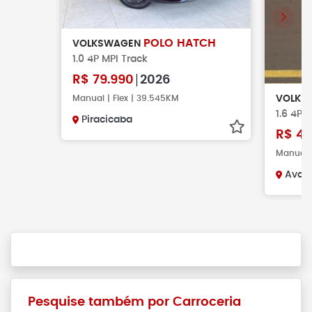
POLO HATCH
VOLKSWAGEN
1.0 4P MPI Track
R$
79.990
2026
Manual | Flex | 39.545KM
VOLKS
1.6 4P C
Piracicaba
R$
47
Manual |
Avar
Pesquise também por Carroceria