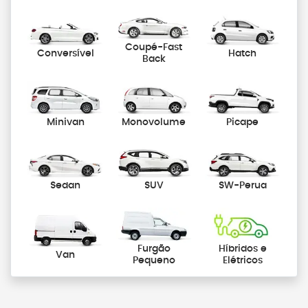
Coupé-Fast
Conversível
Hatch
Back
Minivan
Monovolume
Picape
Sedan
SUV
SW-Perua
Furgão
Híbridos e
Van
Pequeno
Elétricos