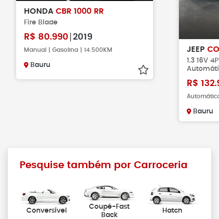
HONDA
CBR 1000 RR
Fire Blade
R$
80.990
2019
JEEP
CO
Manual | Gasolina | 14.500KM
1.3 16V 4
Bauru
Automát
R$
132.
Automático
Bauru
Pesquise também por Carroceria
Coupé-Fast
Conversível
Hatch
Back