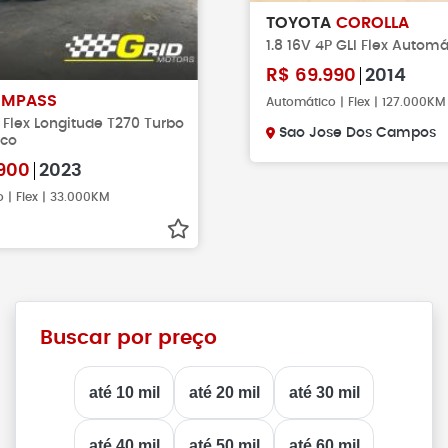
TOYOTA
COROLLA
1.8 16V 4P GLI Flex Automá
R$
69.990
2014
MPASS
Automático | Flex | 127.000KM
P Flex Longitude T270 Turbo
Sao Jose Dos Campos
ico
900
2023
 | Flex | 33.000KM
Buscar por preço
até 10 mil
até 20 mil
até 30 mil
até 40 mil
até 50 mil
até 60 mil