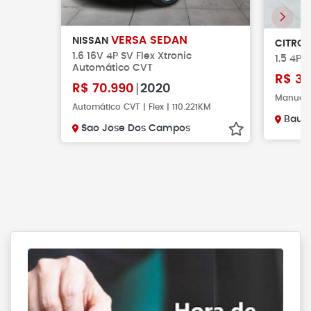
VERSA SEDAN
NISSAN
CITRO
1.6 16V 4P SV Flex Xtronic
1.5 4P 
Automático CVT
R$
30
R$
70.990
2020
Manual |
Automático CVT | Flex | 110.221KM
Baur
Sao Jose Dos Campos