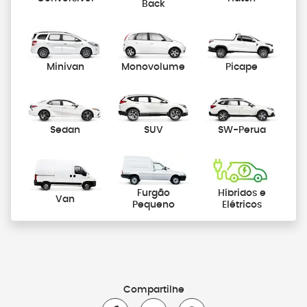
Back
Minivan
Monovolume
Picape
Sedan
SUV
SW-Perua
Furgão
Híbridos e
Van
Pequeno
Elétricos
Compartilhe