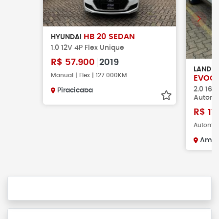
HB 20 SEDAN
HYUNDAI
1.0 12V 4P Flex Unique
R$
57.900
2019
LAND 
Manual | Flex | 127.000KM
EVOQ
2.0 16
Piracicaba
Automá
R$
11
Automát
Amer