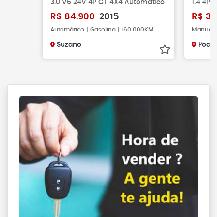
3.0 V6 24V 4P GT 4X4 Automático
1.4 4P F
R$
84.900
2015
R$
32
Automático | Gasolina | 160.000KM
Manual |
Suzano
Poa