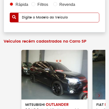
Rápida
Filtros
Revenda
Digite o Modelo do Veículo
Veículos recém cadastrados no Carro SP
OUTLANDER
P
MITSUBISHI
FIAT