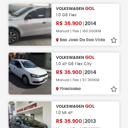
GOL
VOLKSWAGEN
1.0 G6 Flex
R$
36.900
2014
Manual | Flex | 160.000KM
Sao Joao Da Boa Vista
GOL
VOLKSWAGEN
1.0 4P G6 Flex City
R$
36.900
2014
Manual | Flex | 97.300KM
Piracicaba
GOL
VOLKSWAGEN
1.0 MI 4P
R$
36.900
2013