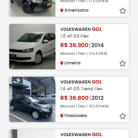
Manual | Flex | 173.000KM
Americana
GOL
VOLKSWAGEN
1.0 4P G3 Flex
R$
36.900
2014
Manual | Flex | 174.631KM
Limeira
GOL
VOLKSWAGEN
1.6 4P G5 Trend Flex
R$
36.800
2012
Manual | Flex | 163.854KM
Piracicaba
GOL
VOLKSWAGEN