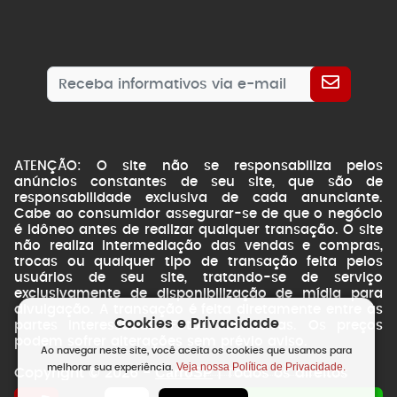
ATENÇÃO: O site não se responsabiliza pelos
anúncios constantes de seu site, que são de
responsabilidade exclusiva de cada anunciante.
Cabe ao consumidor assegurar-se de que o negócio
é idôneo antes de realizar qualquer transação. O site
não realiza intermediação das vendas e compras,
trocas ou qualquer tipo de transação feita pelos
usuários de seu site, tratando-se de serviço
exclusivamente de disponibilização de mídia para
divulgação. A transação é feita diretamente entre as
Cookies e Privacidade
partes interessadas. Fotos ilustrativas. Os preços
podem sofrer alterações sem prévio aviso.
Ao navegar neste site, você aceita os cookies que usamos para
Veja nossa Política de Privacidade.
melhorar sua experiência.
CarroSP
Copyright © 2026 -
| Todos os direitos
reservados.