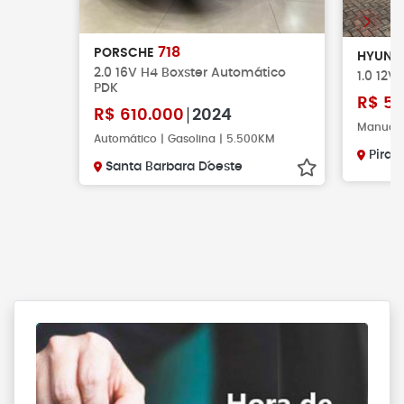
718
PORSCHE
HYUND
2.0 16V H4 Boxster Automático
1.0 12V
PDK
R$
57
R$
610.000
2024
Manual |
Automático | Gasolina | 5.500KM
Pirac
Santa Barbara D´oeste