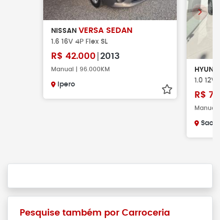
VERSA SEDAN
NISSAN
1.6 16V 4P Flex SL
R$
42.000
2013
Manual | 96.000KM
HYUND
1.0 12V
Ipero
R$
78
Manual |
Sao C
Pesquise também por Carroceria