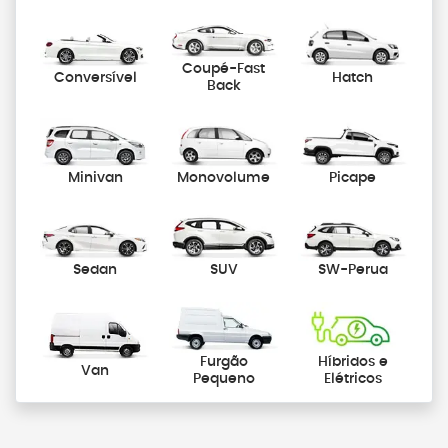
Coupé-Fast
Conversível
Hatch
Back
Minivan
Monovolume
Picape
Sedan
SUV
SW-Perua
Furgão
Híbridos e
Van
Pequeno
Elétricos