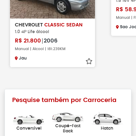
1.8 16V 4P
R$
58.
Manual | F
CHEVROLET
CLASSIC SEDAN
Sao Joa
1.0 4P Life álcool
R$
21.800
2006
Manual | Alcool | 181.239KM
Jau
Pesquise também por Carroceria
Coupé-Fast
Conversível
Hatch
Back