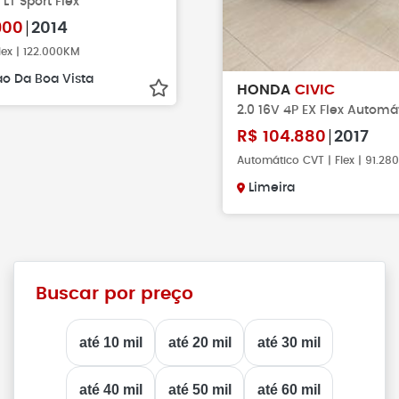
 LT Sport Flex
900
2014
lex | 122.000KM
o Da Boa Vista
HONDA
CIVIC
2.0 16V 4P EX Flex Autom
R$
104.880
2017
Automático CVT | Flex | 91.2
Limeira
Buscar por preço
até 10 mil
até 20 mil
até 30 mil
até 40 mil
até 50 mil
até 60 mil