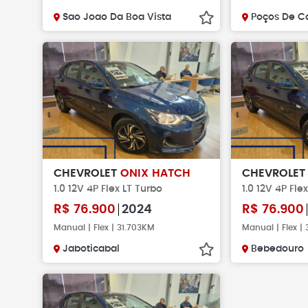
Sao Joao Da Boa Vista
Poços De C
CHEVROLET
ONIX HATCH
CHEVROLE
1.0 12V 4P Flex LT Turbo
1.0 12V 4P Fle
R$
76.900
2024
R$
76.900
Manual | Flex | 31.703KM
Manual | Flex |
Jaboticabal
Bebedouro