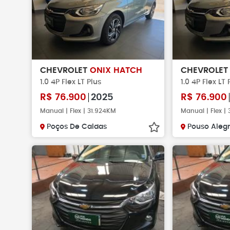
CHEVROLET
ONIX HATCH
CHEVROLE
1.0 4P Flex LT Plus
1.0 4P Flex LT 
R$
76.900
2025
R$
76.900
Manual | Flex | 31.924KM
Manual | Flex |
Poços De Caldas
Pouso Aleg