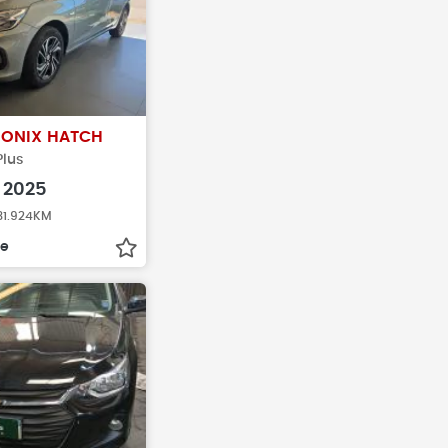
T
ONIX HATCH
Plus
2025
 31.924KM
re