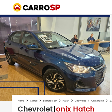
Home
Carros
Barretos/SP
Hatch
Chevrolet
Onix Hatch
1.
Chevrolet
onix Hatch