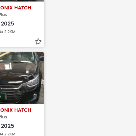
T
ONIX HATCH
Plus
2025
 34.212KM
T
ONIX HATCH
Plus
2025
 34.212KM