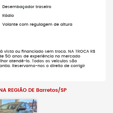
Desembaçador traseiro
ar negócio, sempre
Fique atento a preços abaixo d
stórico do veículo.
mercado e a excessos de
Rádio
facilidades.
Volante com regulagem de altura
à vista ou financiado sem troca. NA TROCA R$
de 5O anos de experiência no mercado
lhor atendê-lo. Todos os veículos são
ntia. Reservamo-nos o direito de corrigir
A REGIÃO DE Barretos/SP