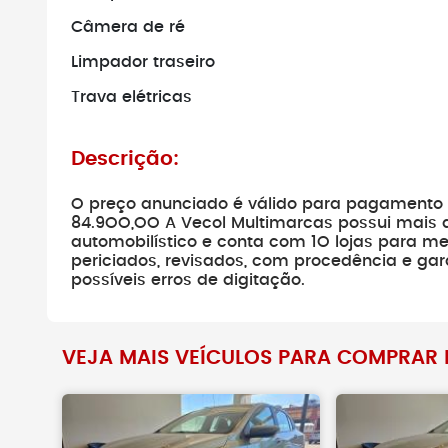
Câmera de ré
Antes de fech
busque pelo hi
Limpador traseiro
Trava elétricas
Descrição:
O preço anunciado é válido para pagamento 
84.9OO,OO A Vecol Multimarcas possui mais 
automobilístico e conta com 1O lojas para me
periciados, revisados, com procedência e gara
possíveis erros de digitação.
VEJA MAIS VEÍCULOS PARA COMPRAR N