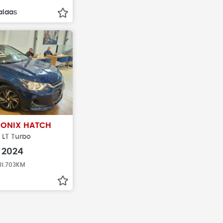
aldas
T
ONIX HATCH
x LT Turbo
2024
 31.703KM