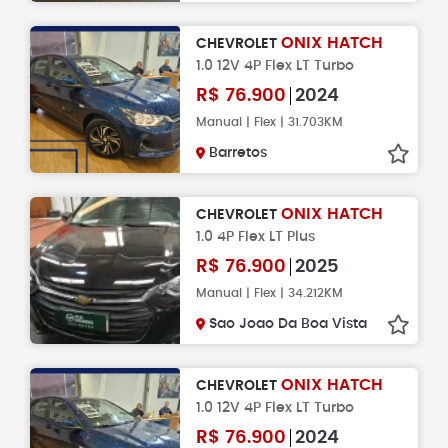
ONIX HATCH
CHEVROLET
1.0 12V 4P Flex LT Turbo
R$
76.900
2024
Manual | Flex | 31.703KM
Barretos
ONIX HATCH
CHEVROLET
1.0 4P Flex LT Plus
R$
76.900
2025
Manual | Flex | 34.212KM
Sao Joao Da Boa Vista
ONIX HATCH
CHEVROLET
1.0 12V 4P Flex LT Turbo
R$
76.900
2024