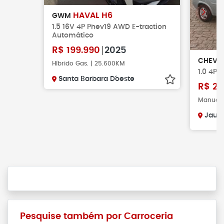
HAVAL H6
GWM
1.5 16V 4P Phev19 AWD E-traction
Automático
R$
199.990
2025
CHEVR
Híbrido Gas. | 25.600KM
1.0 4P L
Santa Barbara D´oeste
R$
21
Manual |
Jau
Pesquise também por Carroceria