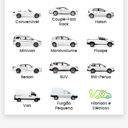
Coupé-Fast
Conversível
Hatch
Back
Minivan
Monovolume
Picape
Sedan
SUV
SW-Perua
Furgão
Híbridos e
Van
Pequeno
Elétricos