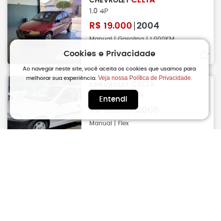
CELTA
CHEVROLET
1.0 4P
R$
19.000
2004
Manual | Gasolina | 1.000KM
Cookies e Privacidade
Sao Carlos
Ao navegar neste site, você aceita os cookies que usamos para
Veja nossa Política de Privacidade.
melhorar sua experiência.
CELTA
CHEVROLET
1.0 VHC Flex Life
Entendi
R$
19.500
2006
Manual | Flex
Piracicaba
CELTA
CHEVROLET
1.0 Spirit
R$
19.900
2005
Manual | Gasolina | 175.000KM