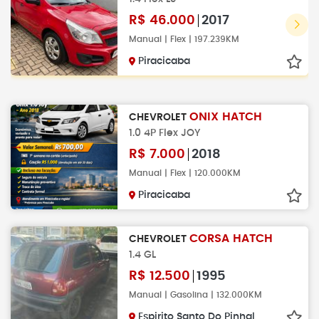
R$
46.000
2017
Manual | Flex | 197.239KM
Piracicaba
ONIX HATCH
CHEVROLET
1.0 4P Flex JOY
R$
7.000
2018
Manual | Flex | 120.000KM
Piracicaba
CORSA HATCH
CHEVROLET
1.4 GL
R$
12.500
1995
Manual | Gasolina | 132.000KM
Espirito Santo Do Pinhal