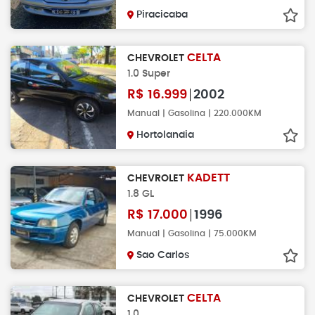
Piracicaba
CELTA
CHEVROLET
1.0 Super
R$
16.999
2002
Manual | Gasolina | 220.000KM
Hortolandia
KADETT
CHEVROLET
1.8 GL
R$
17.000
1996
Manual | Gasolina | 75.000KM
Sao Carlos
CELTA
CHEVROLET
1.0