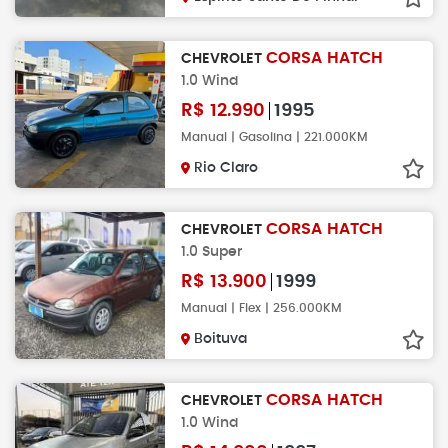
CORSA HATCH
CHEVROLET
1.0 Wind
R$
12.990
1995
Manual | Gasolina | 221.000KM
Rio Claro
CORSA HATCH
CHEVROLET
1.0 Super
R$
13.900
1999
Manual | Flex | 256.000KM
Boituva
CORSA HATCH
CHEVROLET
1.0 Wind