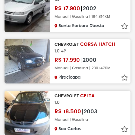
R$
17.900
2002
Manual | Gasolina | 184.814KM
Santa Barbara D´oeste
CORSA HATCH
CHEVROLET
1.0 4P
R$
17.990
2000
Manual | Gasolina | 230.147KM
Piracicaba
CELTA
CHEVROLET
1.0
R$
18.500
2003
Manual | Gasolina
Sao Carlos