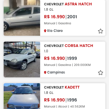
ASTRA HATCH
CHEVROLET
1.8 GL
R$
16.990
2001
Manual | Gasolina
Rio Claro
CORSA HATCH
CHEVROLET
1.0
R$
16.990
1999
Manual | Gasolina | 209.000KM
Campinas
KADETT
CHEVROLET
1.8 GL
R$
16.990
1996
Manual | Alcool | 40.562KM