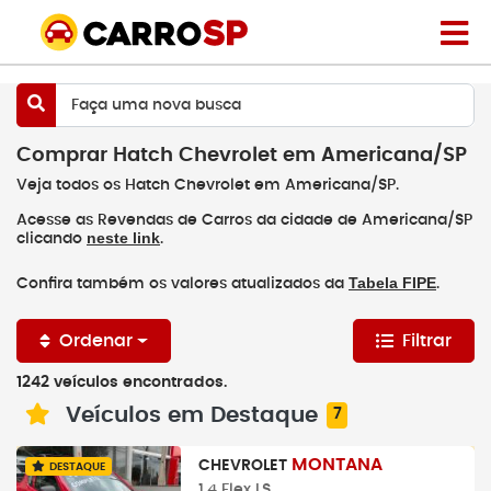
Faça uma nova busca
Comprar Hatch Chevrolet em Americana/SP
Veja todos os Hatch Chevrolet em Americana/SP.
Acesse as Revendas de Carros da cidade de Americana/SP
neste link
clicando
.
Tabela FIPE
Confira também os valores atualizados da
.
Ordenar
Filtrar
1242 veículos encontrados.
Veículos em Destaque
7
MONTANA
CHEVROLET
DESTAQUE
1.4 Flex LS