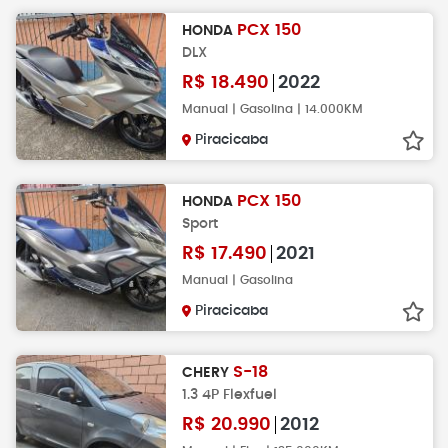
PCX 150
HONDA
DLX
R$
18.490
2022
Manual | Gasolina | 14.000KM
Piracicaba
PCX 150
HONDA
Sport
R$
17.490
2021
Manual | Gasolina
Piracicaba
S-18
CHERY
1.3 4P Flexfuel
R$
20.990
2012