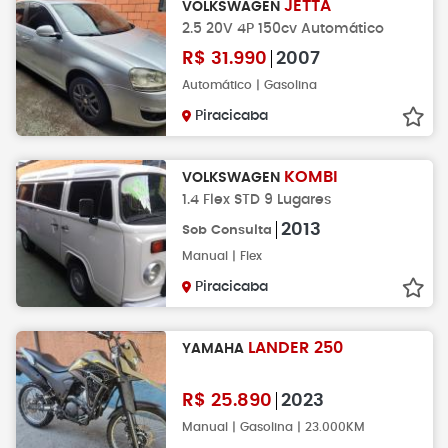
JETTA
VOLKSWAGEN
2.5 20V 4P 150cv Automático
R$
31.990
2007
Automático | Gasolina
Piracicaba
KOMBI
VOLKSWAGEN
1.4 Flex STD 9 Lugares
2013
Sob Consulta
Manual | Flex
Piracicaba
LANDER 250
YAMAHA
R$
25.890
2023
Manual | Gasolina | 23.000KM