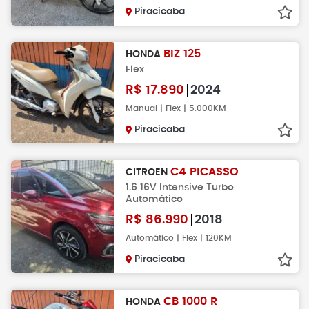
Piracicaba
BIZ 125
HONDA
Flex
R$
17.890
2024
Manual | Flex | 5.000KM
Piracicaba
C4 PICASSO
CITROEN
1.6 16V Intensive Turbo
Automático
R$
86.990
2018
Automático | Flex | 120KM
Piracicaba
CB 1000 R
HONDA