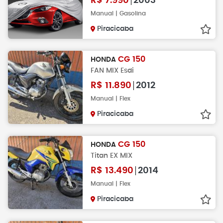
R$
7.990
2003
Manual | Gasolina
Piracicaba
CG 150
HONDA
FAN MIX Esdi
R$
11.890
2012
Manual | Flex
Piracicaba
CG 150
HONDA
Titan EX MIX
R$
13.490
2014
Manual | Flex
Piracicaba