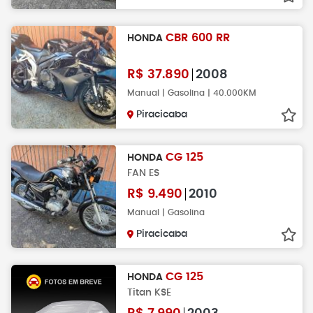
CBR 600 RR
HONDA
R$
37.890
2008
Manual | Gasolina | 40.000KM
Piracicaba
CG 125
HONDA
FAN ES
R$
9.490
2010
Manual | Gasolina
Piracicaba
CG 125
HONDA
Titan KSE