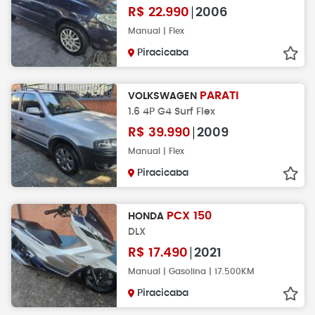
R$
22.990
2006
Manual | Flex
Piracicaba
PARATI
VOLKSWAGEN
1.6 4P G4 Surf Flex
R$
39.990
2009
Manual | Flex
Piracicaba
PCX 150
HONDA
DLX
R$
17.490
2021
Manual | Gasolina | 17.500KM
Piracicaba