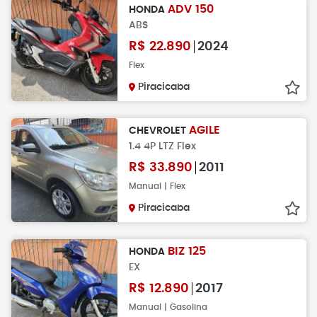
ADV 150
HONDA
ABS
R$
22.890
2024
Flex
Piracicaba
AGILE
CHEVROLET
1.4 4P LTZ Flex
R$
33.890
2011
Manual | Flex
Piracicaba
BIZ 125
HONDA
EX
R$
12.890
2017
Manual | Gasolina