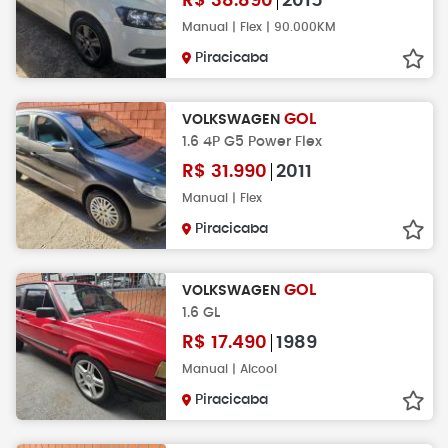
R$
38.890
2015
Manual | Flex | 90.000KM
Piracicaba
GOL
VOLKSWAGEN
1.6 4P G5 Power Flex
R$
31.990
2011
Manual | Flex
Piracicaba
GOL
VOLKSWAGEN
1.6 GL
R$
17.490
1989
Manual | Alcool
Piracicaba