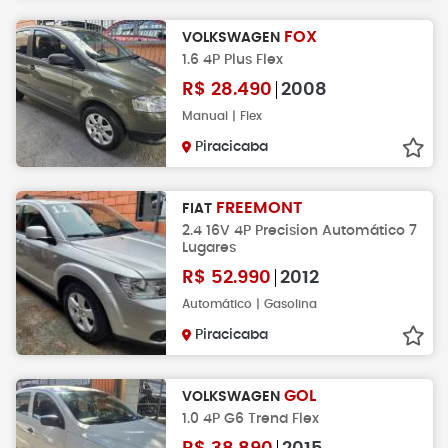
FOX
VOLKSWAGEN
1.6 4P Plus Flex
R$
28.490
2008
Manual | Flex
Piracicaba
FREEMONT
FIAT
2.4 16V 4P Precision Automático 7
Lugares
R$
52.990
2012
Automático | Gasolina
Piracicaba
GOL
VOLKSWAGEN
1.0 4P G6 Trend Flex