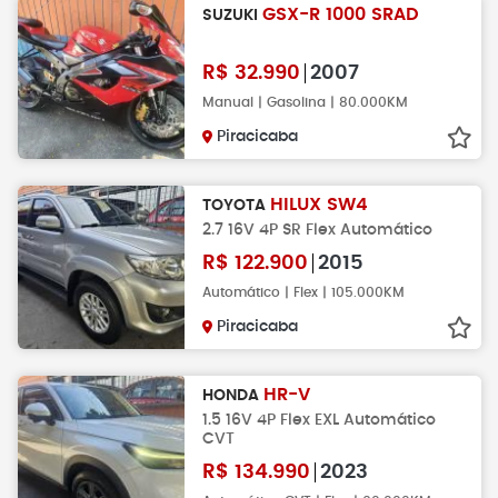
GSX-R 1000 SRAD
SUZUKI
R$
32.990
2007
Manual | Gasolina | 80.000KM
Piracicaba
HILUX SW4
TOYOTA
2.7 16V 4P SR Flex Automático
R$
122.900
2015
Automático | Flex | 105.000KM
Piracicaba
HR-V
HONDA
1.5 16V 4P Flex EXL Automático
CVT
R$
134.990
2023