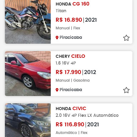
CG 160
HONDA
Titan
R$
16.890
2021
Manual | Flex
Piracicaba
CIELO
CHERY
1.6 16V 4P
R$
17.990
2012
Manual | Gasolina
Piracicaba
CIVIC
HONDA
2.0 16V 4P Flex LX Automático
R$
116.890
2021
Automático | Flex