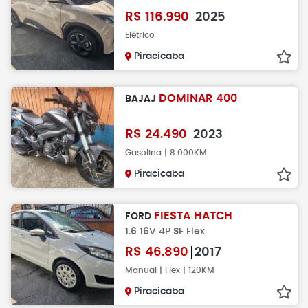
R$
116.990
2025
Elétrico
Piracicaba
DOMINAR 400
BAJAJ
R$
24.490
2023
Gasolina | 8.000KM
Piracicaba
FIESTA HATCH
FORD
1.6 16V 4P SE Flex
R$
46.890
2017
Manual | Flex | 120KM
Piracicaba