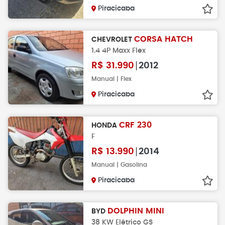
Piracicaba
CORSA HATCH
CHEVROLET
1.4 4P Maxx Flex
R$
31.990
2012
Manual | Flex
Piracicaba
CRF 230
HONDA
F
R$
13.990
2014
Manual | Gasolina
Piracicaba
DOLPHIN MINI
BYD
38 KW Elétrico GS