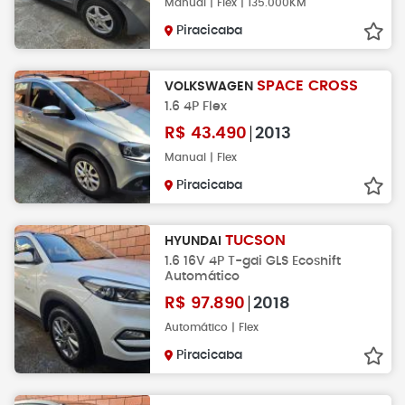
Manual | Flex | 135.000KM
Piracicaba
SPACE CROSS
VOLKSWAGEN
1.6 4P Flex
R$
43.490
2013
Manual | Flex
Piracicaba
TUCSON
HYUNDAI
1.6 16V 4P T-gdi GLS Ecoshift
Automático
R$
97.890
2018
Automático | Flex
Piracicaba