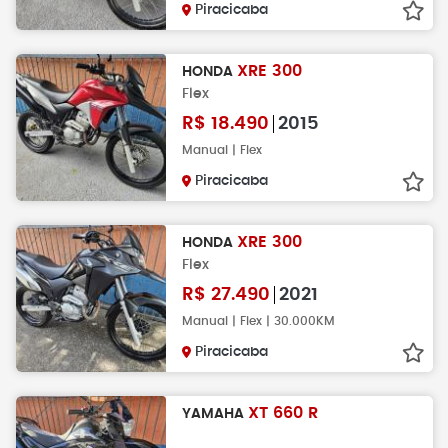
Piracicaba
XRE 300
HONDA
Flex
R$
18.490
2015
Manual | Flex
Piracicaba
XRE 300
HONDA
Flex
R$
27.490
2021
Manual | Flex | 30.000KM
Piracicaba
XT 660 R
YAMAHA