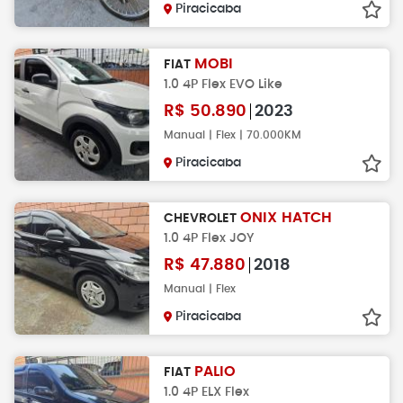
Piracicaba
MOBI
FIAT
1.0 4P Flex EVO Like
R$
50.890
2023
Manual | Flex | 70.000KM
Piracicaba
ONIX HATCH
CHEVROLET
1.0 4P Flex JOY
R$
47.880
2018
Manual | Flex
Piracicaba
PALIO
FIAT
1.0 4P ELX Flex