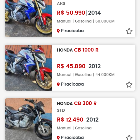
ABS
R$
50.990
2014
Manual | Gasolina | 60.000KM
Piracicaba
CB 1000 R
HONDA
R$
45.890
2012
Manual | Gasolina | 44.000KM
Piracicaba
CB 300 R
HONDA
STD
R$
12.490
2012
Manual | Gasolina
Piracicaba