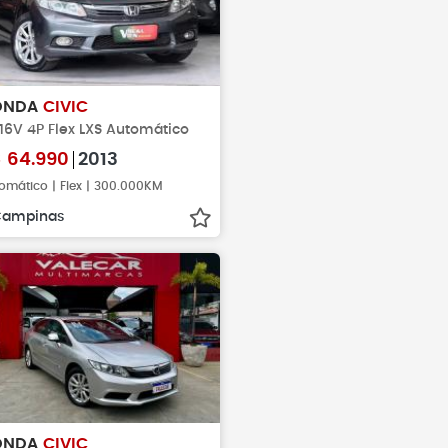
ONDA
CIVIC
 16V 4P Flex LXS Automático
$
64.990
2013
omático | Flex | 300.000KM
Campinas
ONDA
CIVIC