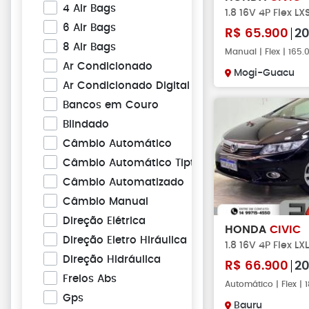
4 Air Bags
1.8 16V 4P Flex LX
6 Air Bags
R$
65.900
20
8 Air Bags
Manual | Flex | 165
Ar Condicionado
Mogi-Guacu
Ar Condicionado Digital
Bancos em Couro
Blindado
Câmbio Automático
Câmbio Automático Tiptronic
Câmbio Automatizado
Câmbio Manual
Direção Elétrica
HONDA
CIVIC
Direção Eletro Hiráulica
1.8 16V 4P Flex L
Direção Hidráulica
R$
66.900
20
Freios Abs
Automático | Flex |
Gps
Bauru