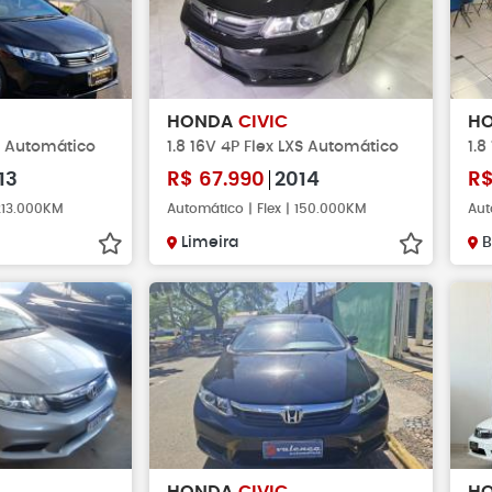
HONDA
CIVIC
H
XL Automático
1.8 16V 4P Flex LXS Automático
1.8
13
R$
67.990
2014
R
 213.000KM
Automático | Flex | 150.000KM
Aut
Limeira
B