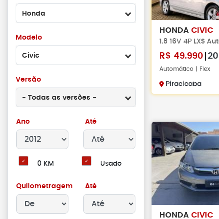
Honda
HONDA
CIVIC
Modelo
1.8 16V 4P LXS A
R$
49.990
20
Civic
Automático | Flex
Versão
Piracicaba
- Todas as versões -
Ano
Até
0 KM
Usado
Quilometragem
Até
HONDA
CIVIC