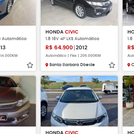
HONDA
CIVIC
H
XS Automático
1.8 16V 4P LXS Automático
1.8
13
R$
64.900
2012
R
 214.000KM
Automático | Flex | 206.000KM
Aut
Santa Barbara D´oeste
HONDA
CIVIC
H