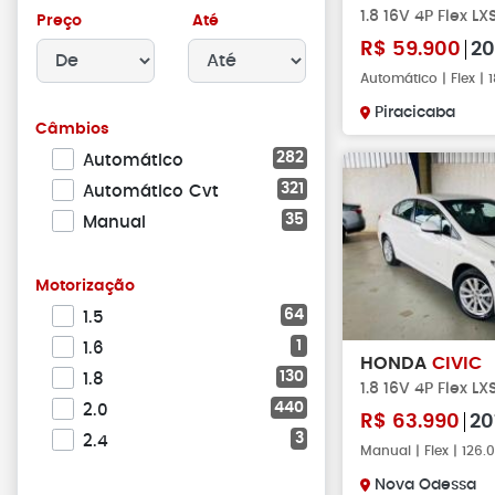
1.8 16V 4P Flex L
Preço
Até
R$
59.900
20
Automático | Flex |
Piracicaba
Câmbios
282
Automático
321
Automático Cvt
35
Manual
Motorização
64
1.5
1
1.6
HONDA
CIVIC
130
1.8
1.8 16V 4P Flex LX
440
2.0
R$
63.990
20
3
2.4
Manual | Flex | 126
Nova Odessa