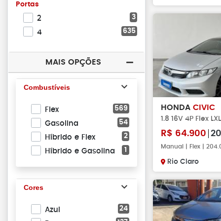
Portas
3
2
635
4
MAIS OPÇÕES
Combustíveis
HONDA
CIVIC
569
Flex
1.8 16V 4P Flex LXL
54
Gasolina
R$
64.900
20
2
Híbrido e Flex
Manual | Flex | 20
1
Híbrido e Gasolina
Rio Claro
Cores
24
Azul