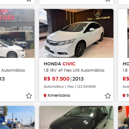
HONDA
CIVIC
H
XL Automático
1.8 16V 4P Flex LXS Automático
1.8
13
R$
67.900
2013
R
Automático | Flex | 122.000KM
Aut
Americana
S