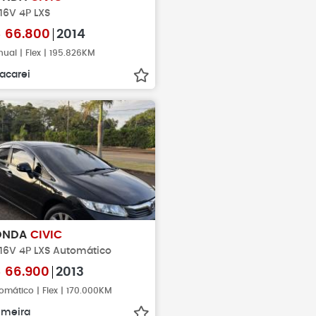
 16V 4P LXS
$
66.800
2014
ual | Flex | 195.826KM
acarei
ONDA
CIVIC
 16V 4P LXS Automático
$
66.900
2013
omático | Flex | 170.000KM
imeira