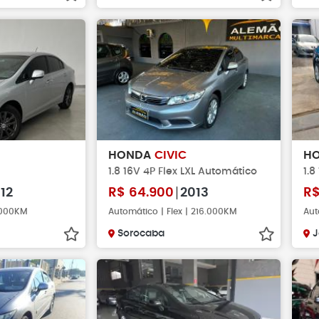
HONDA
CIVIC
H
1.8 16V 4P Flex LXL Automático
1.8
12
R$
64.900
2013
R
4.000KM
Automático | Flex | 216.000KM
Aut
Sorocaba
J