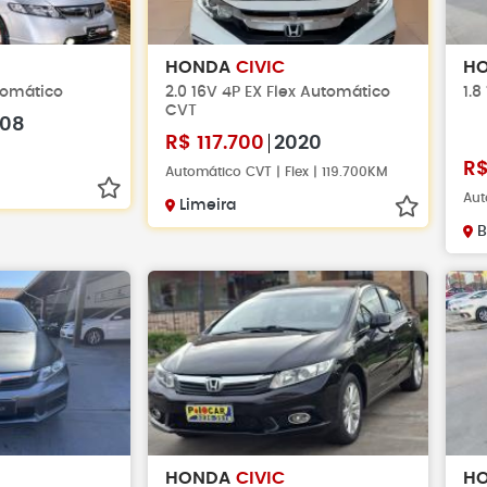
HONDA
CIVIC
H
utomático
2.0 16V 4P EX Flex Automático
1.8
CVT
08
R$
117.700
2020
R
Automático CVT | Flex | 119.700KM
Aut
Limeira
B
HONDA
CIVIC
H