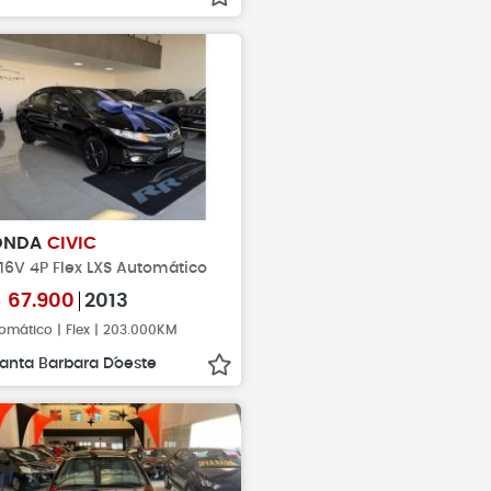
ONDA
CIVIC
 16V 4P Flex LXS Automático
$
67.900
2013
omático | Flex | 203.000KM
anta Barbara D´oeste