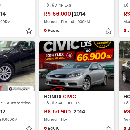
S
1.8 16V 4P LXS
1.8
14
R$
66.000
2014
R
.000KM
Manual | Flex | 184.900KM
Man
Bauru
J
HONDA
CIVIC
H
XL SE Automático
1.8 16V 4P Flex LXS
1.8
12
R$
66.900
2014
R
 186.000KM
Manual | Flex
Aut
Bauru
L