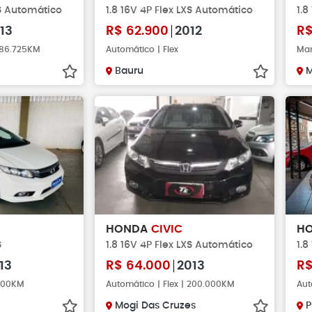
XS Automático
1.8 16V 4P Flex LXS Automático
1.8
13
R$
62.900
2012
R
 186.725KM
Automático | Flex
Man
Bauru
M
HONDA
CIVIC
H
S
1.8 16V 4P Flex LXS Automático
1.8
13
R$
64.000
2013
R
.000KM
Automático | Flex | 200.000KM
Aut
Mogi Das Cruzes
P