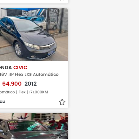
ONDA
CIVIC
 16V 4P Flex LXS Automático
$
64.900
2012
omático | Flex | 171.000KM
au