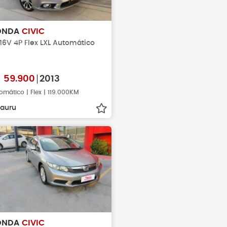
ONDA
CIVIC
 16V 4P Flex LXL Automático
$
59.900
2013
omático | Flex | 119.000KM
auru
ONDA
CIVIC