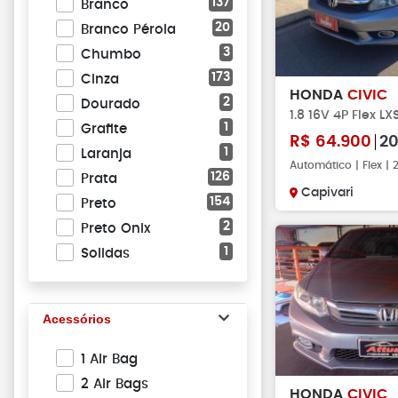
137
Branco
20
Branco Pérola
3
Chumbo
173
Cinza
HONDA
CIVIC
2
Dourado
1.8 16V 4P Flex L
1
Grafite
R$
64.900
20
1
Laranja
Automático | Flex |
126
Prata
Capivari
154
Preto
2
Preto Onix
1
Solidas
Acessórios
1 Air Bag
2 Air Bags
HONDA
CIVIC