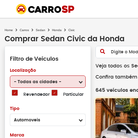
Home
Carros
Sedan
Honda
Civic
Comprar Sedan Civic da Honda
Digite o Mod
Filtro de Veículos
Veja todos os S
Localização
Confira também 
- Todas as cidades -
645 veículos en
Revendedor
Particular
Tipo
Automoveis
Marca