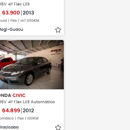
 16V 4P Flex LXS
$
63.900
2013
ual | Flex | 147.000KM
ogi-Guacu
ONDA
CIVIC
 16V 4P Flex LXS Automático
$
64.899
2012
omático | Flex | 100KM
iracicaba