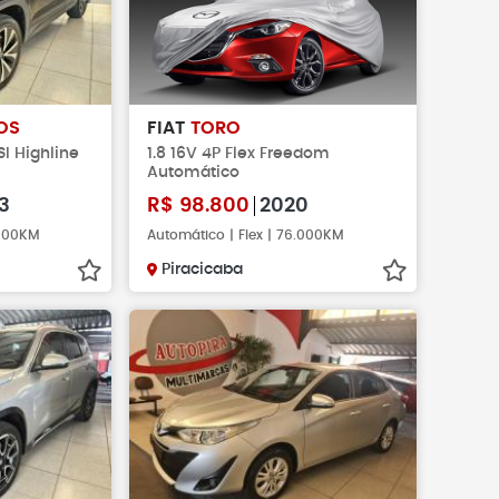
OS
FIAT
TORO
SI Highline
1.8 16V 4P Flex Freedom
Automático
3
R$
98.800
2020
.000KM
Automático | Flex | 76.000KM
Piracicaba