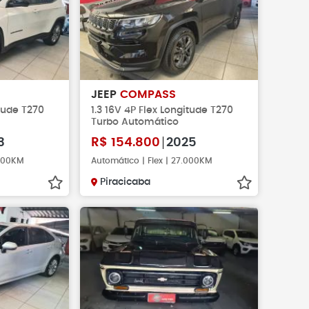
JEEP
COMPASS
itude T270
1.3 16V 4P Flex Longitude T270
Turbo Automático
3
R$
154.800
2025
.000KM
Automático | Flex | 27.000KM
Piracicaba