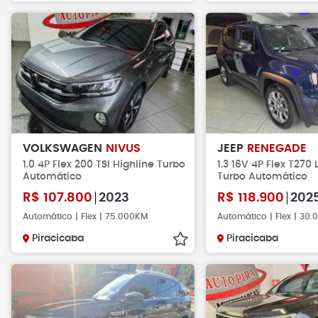
VOLKSWAGEN
NIVUS
JEEP
RENEGADE
1.0 4P Flex 200 TSI Highline Turbo
1.3 16V 4P Flex T270
Automático
Turbo Automático
R$
107.800
2023
R$
118.900
202
Automático | Flex | 75.000KM
Automático | Flex | 30
Piracicaba
Piracicaba