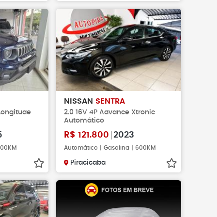
NISSAN
SENTRA
 Longitude
2.0 16V 4P Advance Xtronic
Automático
5
R$
121.800
2023
.000KM
Automático | Gasolina | 600KM
Piracicaba