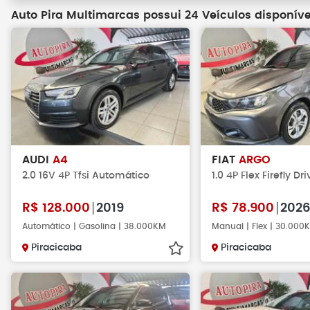
Auto Pira Multimarcas possui 24 Veículos disponíve
AUDI
A4
FIAT
ARGO
2.0 16V 4P Tfsi Automático
1.0 4P Flex Firefly Dri
R$
128.000
2019
R$
78.900
202
Automático | Gasolina | 38.000KM
Manual | Flex | 30.000
Piracicaba
Piracicaba