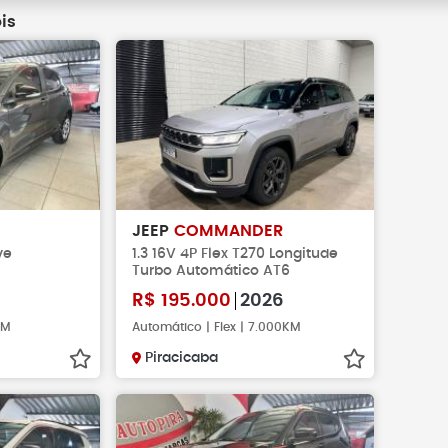
is
JEEP
COMMANDER
ve
1.3 16V 4P Flex T270 Longitude
Turbo Automático AT6
6
R$
195.000
2026
KM
Automático | Flex | 7.000KM
Piracicaba