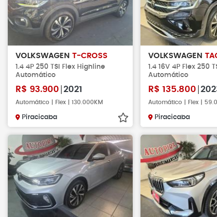
VOLKSWAGEN
T-CROSS
VOLKSWAGEN
TA
1.4 4P 250 TSI Flex Highline
1.4 16V 4P Flex 250 T
Automático
Automático
R$
93.900
2021
R$
135.800
202
Automático | Flex | 130.000KM
Automático | Flex | 59
Piracicaba
Piracicaba