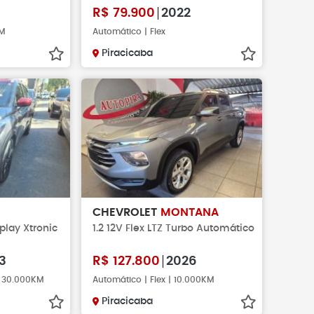
6
R$
79.900
2022
KM
Automático | Flex
Piracicaba
CHEVROLET
MONTANA
Xplay Xtronic
1.2 12V Flex LTZ Turbo Automático
3
R$
127.800
2026
| 30.000KM
Automático | Flex | 10.000KM
Piracicaba