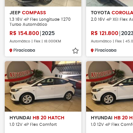
JEEP
COMPASS
TOYOTA
COROLL
1.3 16V 4P Flex Longitude T270
2.0 16V 4P XEI Flex 
Turbo Automático
R$
154.800
2025
R$
121.800
202
Automático | Flex | 18.000KM
Automático | Flex | 45
Piracicaba
Piracicaba
HYUNDAI
HB 20 HATCH
HYUNDAI
HB 20 
1.0 12V 4P Flex Comfort
1.0 12V 4P Flex Comf