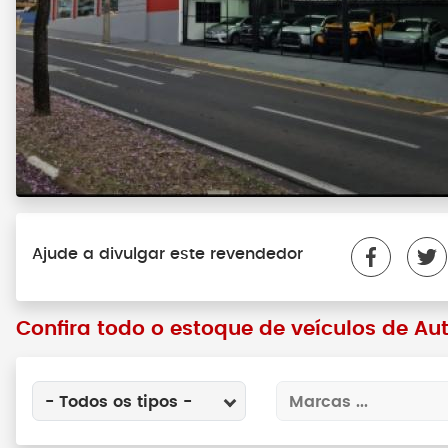
Ajude a divulgar este revendedor
Confira todo o estoque de veículos de Au
- Todos os tipos -
Marcas ...