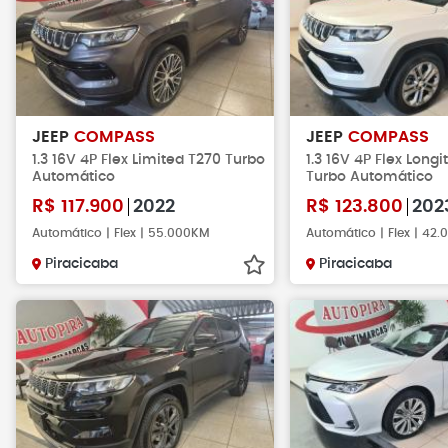
JEEP
COMPASS
JEEP
COMPASS
1.3 16V 4P Flex Limited T270 Turbo
1.3 16V 4P Flex Long
Automático
Turbo Automático
R$
117.900
2022
R$
123.800
202
Automático | Flex | 55.000KM
Automático | Flex | 42
Piracicaba
Piracicaba