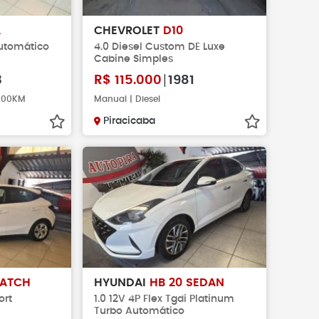
A
CHEVROLET
D10
Automático
4.0 Diesel Custom DE Luxe
Cabine Simples
3
R$
115.000
1981
.000KM
Manual | Diesel
Piracicaba
HATCH
HYUNDAI
HB 20 SEDAN
ort
1.0 12V 4P Flex Tgdi Platinum
Turbo Automático