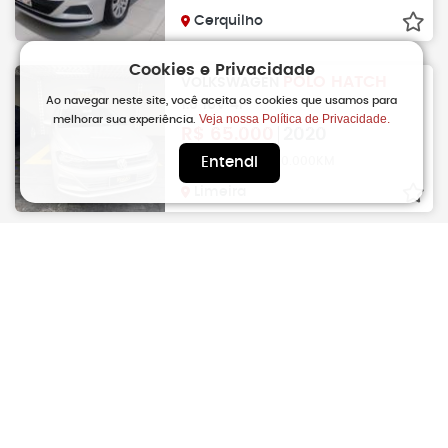
Cerquilho
Cookies e Privacidade
POLO HATCH
VOLKSWAGEN
Ao navegar neste site, você aceita os cookies que usamos para
1.0 16V 4P
Veja nossa Política de Privacidade.
melhorar sua experiência.
R$
65.000
2020
Entendi
Manual | Flex | 110.000KM
Limeira
POLO HATCH
VOLKSWAGEN
1.0 12V 4P MPI Flex
R$
65.900
2020
Manual | Flex | 78.000KM
Sao Carlos
POLO HATCH
VOLKSWAGEN
1.0 12V 4P MPI Flex