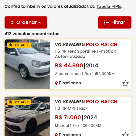
Tabela FIPE
Confira também os valores atualizados da
.
Ordenar
Filtrar
412 veículos encontrados.
POLO HATCH
VOLKSWAGEN
DESTAQUE
1.6 4P Flex Sportline I-motion
Automatizado
R$
44.800
2014
Automatizado | Flex | 155.000KM
Piracicaba
POLO HATCH
VOLKSWAGEN
DESTAQUE
1.0 4P MPI Track
R$
71.000
2024
Manual | Flex | 36.000KM
Piracicaba