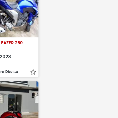
 FAZER 250
2023
ra D´oeste