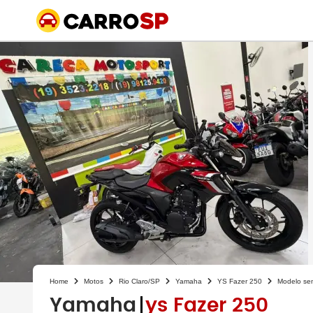
Home
Motos
Rio Claro/SP
Yamaha
YS Fazer 250
Modelo se
Yamaha
ys Fazer 250