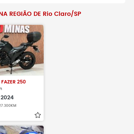
A REGIÃO DE Rio Claro/SP
amentos antes de
Antes de fechar negócio, sempr
veículo realmente
busque pelo histórico do veículo
 FAZER 250
on
2024
 27.300KM