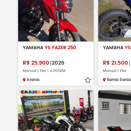
YAMAHA
YS FAZER 250
YAMAHA
YS
R$
25.900
2026
R$
21.500
Manual | Flex | 4.000KM
Manual | Flex
Araras
Santa Barba