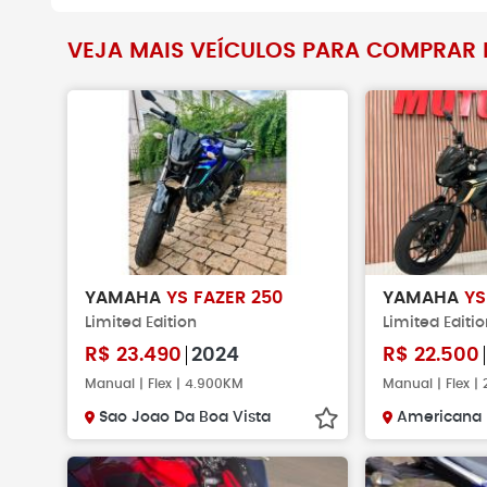
VEJA MAIS VEÍCULOS PARA COMPRAR N
Não faça pag
verificar se o 
existe.
YAMAHA
YS FAZER 250
YAMAHA
YS
Limited Edition
Limited Editi
R$
23.490
2024
R$
22.500
Manual | Flex | 4.900KM
Manual | Flex |
Sao Joao Da Boa Vista
Americana