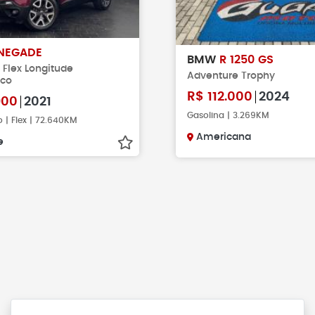
NEGADE
BMW
R 1250 GS
P Flex Longitude
Adventure Trophy
ico
R$
112.000
2024
900
2021
Gasolina | 3.269KM
 | Flex | 72.640KM
Americana
e