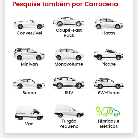
Pesquise também por Carroceria
Coupé-Fast
Conversível
Hatch
Back
Minivan
Monovolume
Picape
Sedan
SUV
SW-Perua
Furgão
Híbridos e
Van
Pequeno
Elétricos