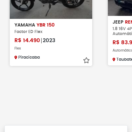
JEEP
RE
YAMAHA
YBR 150
1.8 16V 4
Factor ED Flex
Automát
R$
14.490
2023
R$
83.
Flex
Automático
Piracicaba
Taubat