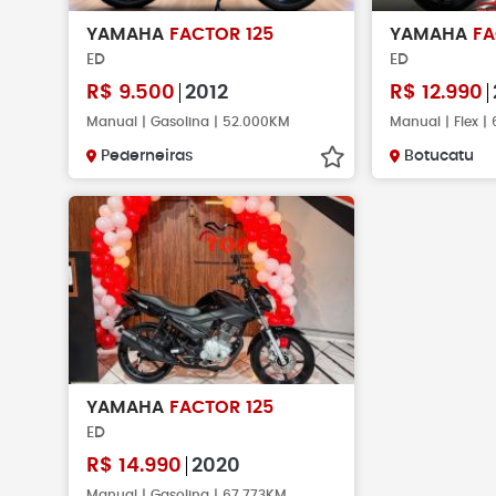
Não faça pag
YAMAHA
FACTOR 125
YAMAHA
FA
verificar se o 
ED
ED
existe.
R$
9.500
2012
R$
12.990
Manual | Gasolina | 52.000KM
Manual | Flex |
Pederneiras
Botucatu
YAMAHA
FACTOR 125
ED
R$
14.990
2020
Manual | Gasolina | 67.773KM