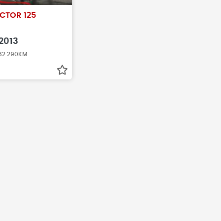
amentos antes de
Antes de fechar negócio, sempr
CTOR 125
veículo realmente
busque pelo histórico do veículo
2013
 62.290KM