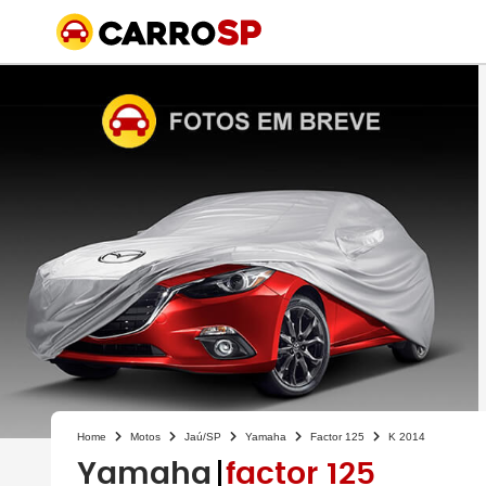
Home
Motos
Jaú/SP
Yamaha
Factor 125
K 2014
Yamaha
factor 125