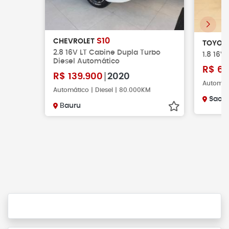
S10
CHEVROLET
TOYOT
2.8 16V LT Cabine Dupla Turbo
1.8 16V
Diesel Automático
R$
69
R$
139.900
2020
Automáti
Automático | Diesel | 80.000KM
Sao 
Bauru