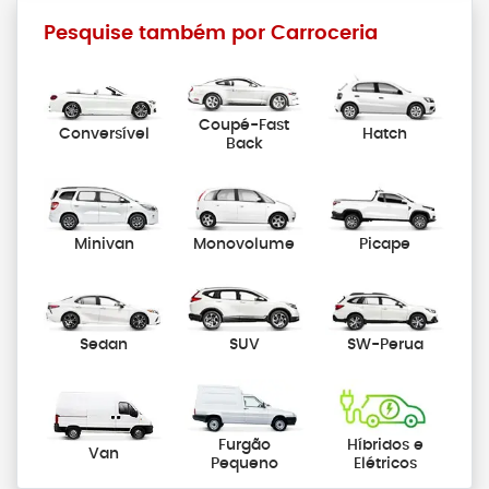
Pesquise também por Carroceria
Coupé-Fast
Conversível
Hatch
Back
Minivan
Monovolume
Picape
Sedan
SUV
SW-Perua
Furgão
Híbridos e
Van
Pequeno
Elétricos