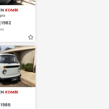
EN
KOMBI
pla
1982
ina
EN
KOMBI
1986