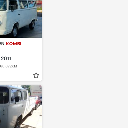
EN
KOMBI
2011
 168.072KM