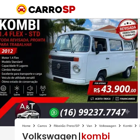
Home
Carros
Ribeirão Preto/SP
Van
Volkswagen
Kombi
1
Volkswagen
kombi