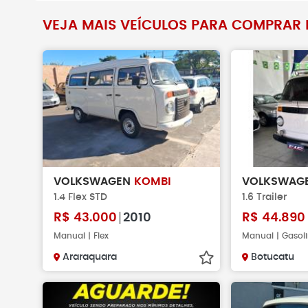
Não faça pag
VEJA MAIS VEÍCULOS PARA COMPRAR N
verificar se o 
existe.
VOLKSWAGEN
KOMBI
VOLKSWAG
1.4 Flex STD
1.6 Trailer
R$
43.000
2010
R$
44.890
Manual | Flex
Manual | Gasol
Araraquara
Botucatu