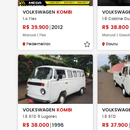
VOLKSWAGEN
KOMBI
VOLKSWAG
1.4 Flex
1.6 Cabine Du
R$
39.900
2012
R$
38.800
Manual | Flex
Manual | Gasol
Pederneiras
Bauru
VOLKSWAGEN
KOMBI
VOLKSWAG
1.6 STD 9 Lugares
1.6 STD
R$
38.000
1996
R$
37.900