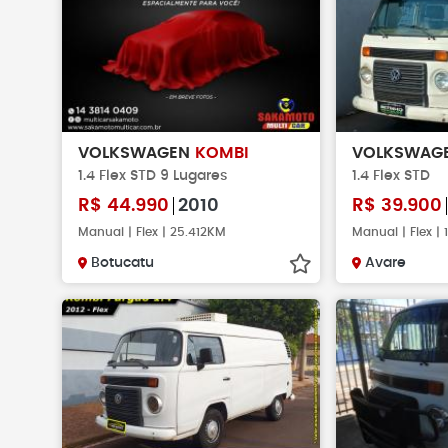
VOLKSWAGEN
KOMBI
VOLKSWAG
1.4 Flex STD 9 Lugares
1.4 Flex STD
R$
44.990
2010
R$
39.900
Manual | Flex | 25.412KM
Manual | Flex |
Botucatu
Avare