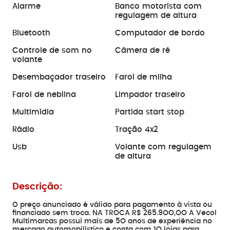
Alarme
Banco motorista com
regulagem de altura
Bluetooth
Computador de bordo
Controle de som no
Câmera de ré
volante
Desembaçador traseiro
Farol de milha
Farol de neblina
Limpador traseiro
Multimídia
Partida start stop
Rádio
Tração 4x2
Usb
Volante com regulagem
de altura
Descrição:
O preço anunciado é válido para pagamento à vista ou
financiado sem troca. NA TROCA R$ 265.9OO,OO A Vecol
Multimarcas possui mais de 5O anos de experiência no
mercado automobilístico e conta com 1O lojas para