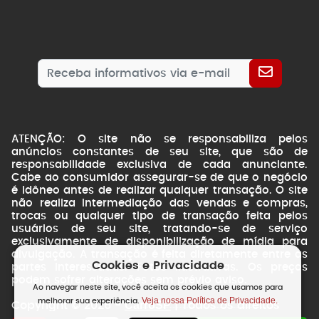
ATENÇÃO: O site não se responsabiliza pelos
anúncios constantes de seu site, que são de
responsabilidade exclusiva de cada anunciante.
Cabe ao consumidor assegurar-se de que o negócio
é idôneo antes de realizar qualquer transação. O site
não realiza intermediação das vendas e compras,
trocas ou qualquer tipo de transação feita pelos
usuários de seu site, tratando-se de serviço
exclusivamente de disponibilização de mídia para
divulgação. A transação é feita diretamente entre as
Cookies e Privacidade
partes interessadas. Fotos ilustrativas. Os preços
podem sofrer alterações sem prévio aviso.
Ao navegar neste site, você aceita os cookies que usamos para
Veja nossa Política de Privacidade.
melhorar sua experiência.
CarroSP
Copyright © 2026 -
| Todos os direitos