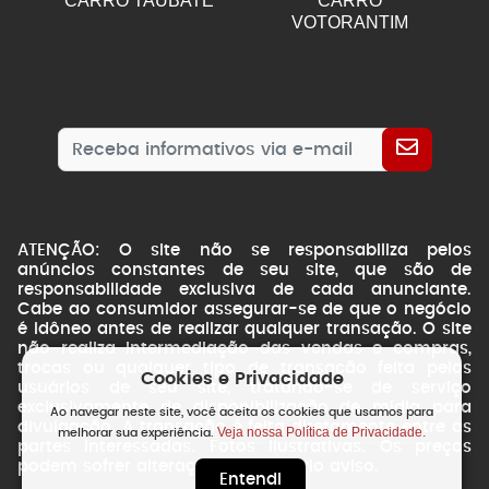
CARRO TAUBATE
CARRO
VOTORANTIM
ATENÇÃO: O site não se responsabiliza pelos
anúncios constantes de seu site, que são de
responsabilidade exclusiva de cada anunciante.
Cabe ao consumidor assegurar-se de que o negócio
é idôneo antes de realizar qualquer transação. O site
não realiza intermediação das vendas e compras,
trocas ou qualquer tipo de transação feita pelos
Cookies e Privacidade
usuários de seu site, tratando-se de serviço
exclusivamente de disponibilização de mídia para
Ao navegar neste site, você aceita os cookies que usamos para
divulgação. A transação é feita diretamente entre as
Veja nossa Política de Privacidade.
melhorar sua experiência.
partes interessadas. Fotos ilustrativas. Os preços
podem sofrer alterações sem prévio aviso.
Entendi