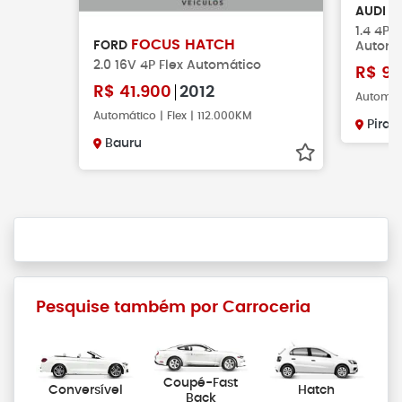
Q
AUDI
1.4 4P F
FOCUS HATCH
FORD
Automá
2.0 16V 4P Flex Automático
R$
98
R$
41.900
2012
Automáti
Automático | Flex | 112.000KM
Pirac
Bauru
Pesquise também por Carroceria
Coupé-Fast
Conversível
Hatch
Back