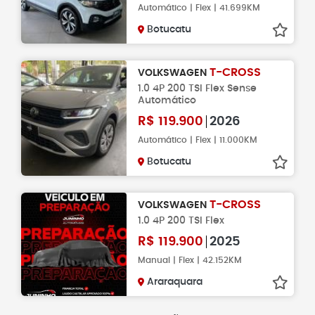
Automático | Flex | 41.699KM
Botucatu
T-CROSS
VOLKSWAGEN
1.0 4P 200 TSI Flex Sense
Automático
R$
119.900
2026
Automático | Flex | 11.000KM
Botucatu
T-CROSS
VOLKSWAGEN
1.0 4P 200 TSI Flex
R$
119.900
2025
Manual | Flex | 42.152KM
Araraquara