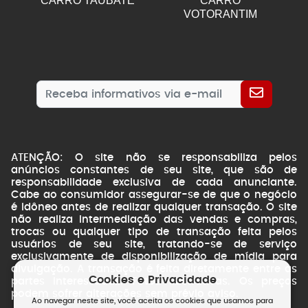
CARRO TAUBATE
CARRO
VOTORANTIM
ATENÇÃO: O site não se responsabiliza pelos
anúncios constantes de seu site, que são de
responsabilidade exclusiva de cada anunciante.
Cabe ao consumidor assegurar-se de que o negócio
é idôneo antes de realizar qualquer transação. O site
não realiza intermediação das vendas e compras,
trocas ou qualquer tipo de transação feita pelos
usuários de seu site, tratando-se de serviço
exclusivamente de disponibilização de mídia para
divulgação. A transação é feita diretamente entre as
Cookies e Privacidade
partes interessadas. Fotos ilustrativas. Os preços
podem sofrer alterações sem prévio aviso.
Ao navegar neste site, você aceita os cookies que usamos para