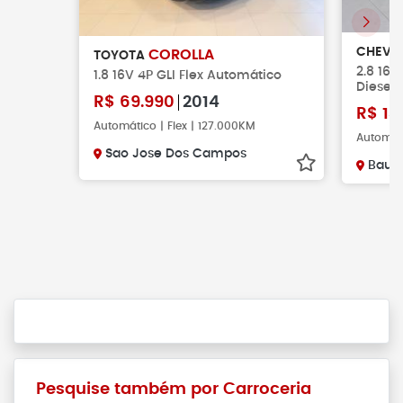
CHEVR
COROLLA
TOYOTA
2.8 16V
1.8 16V 4P GLI Flex Automático
Diesel
R$
69.990
2014
R$
13
Automático | Flex | 127.000KM
Automáti
Sao Jose Dos Campos
Baur
Pesquise também por Carroceria