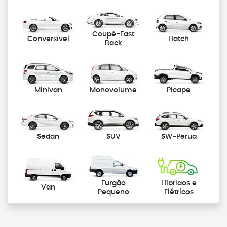
Coupé-Fast
Conversível
Hatch
Back
Minivan
Monovolume
Picape
Sedan
SUV
SW-Perua
Furgão
Híbridos e
Van
Pequeno
Elétricos