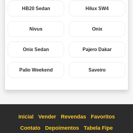
HB20 Sedan
Hilux SW4
Nivus
Onix
Onix Sedan
Pajero Dakar
Palio Weekend
Saveiro
Inicial
Vender
Revendas
Favoritos
Contato
Depoimentos
Tabela Fipe