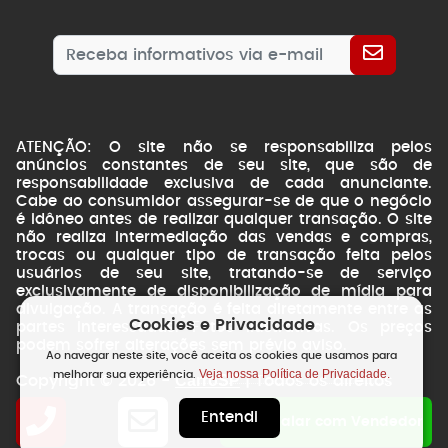
ATENÇÃO: O site não se responsabiliza pelos
anúncios constantes de seu site, que são de
responsabilidade exclusiva de cada anunciante.
Cabe ao consumidor assegurar-se de que o negócio
é idôneo antes de realizar qualquer transação. O site
não realiza intermediação das vendas e compras,
trocas ou qualquer tipo de transação feita pelos
usuários de seu site, tratando-se de serviço
exclusivamente de disponibilização de mídia para
divulgação. A transação é feita diretamente entre as
Cookies e Privacidade
partes interessadas. Fotos ilustrativas. Os preços
podem sofrer alterações sem prévio aviso.
Ao navegar neste site, você aceita os cookies que usamos para
Veja nossa Política de Privacidade.
melhorar sua experiência.
CarroSP
Copyright © 2026 -
| Todos os direitos
reservados.
Entendi
NSWEB
by
Falar com Vendedor