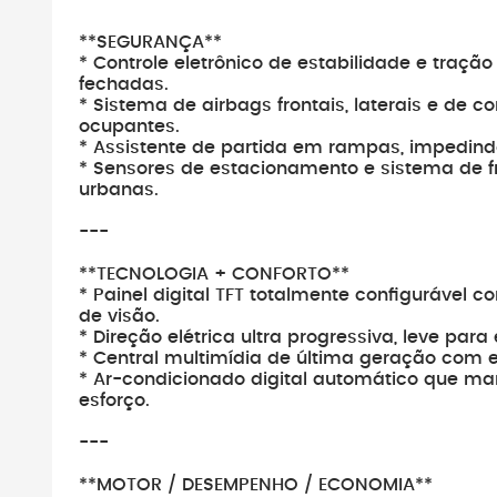
---
**SEGURANÇA**
* Controle eletrônico de estabilidade e traçã
fechadas.
* Sistema de airbags frontais, laterais e de c
ocupantes.
* Assistente de partida em rampas, impedind
* Sensores de estacionamento e sistema de f
urbanas.
---
**TECNOLOGIA + CONFORTO**
* Painel digital TFT totalmente configurável c
de visão.
* Direção elétrica ultra progressiva, leve pa
* Central multimídia de última geração com 
* Ar-condicionado digital automático que m
esforço.
---
**MOTOR / DESEMPENHO / ECONOMIA**