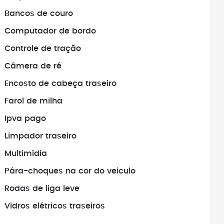
Bancos de couro
Antes de fechar negócio, sempre
Fiq
busque pelo histórico do veículo.
me
Computador de bordo
fac
Controle de tração
Câmera de ré
Encosto de cabeça traseiro
Farol de milha
Ipva pago
Limpador traseiro
Multimídia
Pára-choques na cor do veiculo
Rodas de liga leve
Vidros elétricos traseiros