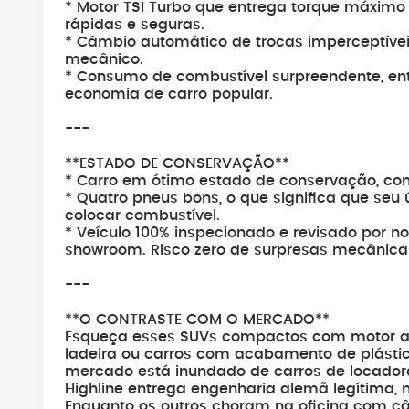
* Motor TSI Turbo que entrega torque máximo
rápidas e seguras.
* Câmbio automático de trocas imperceptíveis
mecânico.
* Consumo de combustível surpreendente, e
economia de carro popular.
---
**ESTADO DE CONSERVAÇÃO**
* Carro em ótimo estado de conservação, com
* Quatro pneus bons, o que significa que se
colocar combustível.
* Veículo 100% inspecionado e revisado por n
showroom. Risco zero de surpresas mecânica
---
**O CONTRASTE COM O MERCADO**
Esqueça esses SUVs compactos com motor as
ladeira ou carros com acabamento de plásti
mercado está inundado de carros de locadora 
Highline entrega engenharia alemã legítima, 
Enquanto os outros choram na oficina com c