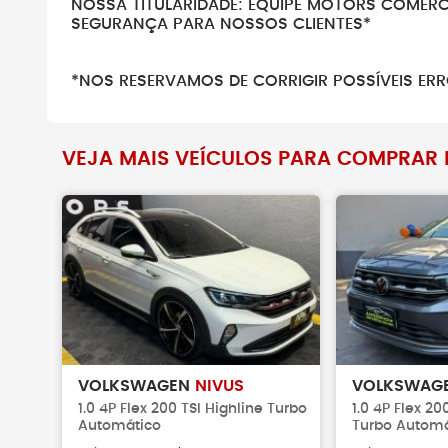
NOSSA TITULARIDADE: EQUIPE MOTORS COMÉRCI
SEGURANÇA PARA NOSSOS CLIENTES*
*NOS RESERVAMOS DE CORRIGIR POSSÍVEIS ERR
VEJA MAIS VEÍCULOS PARA COMPRAR N
VOLKSWAGEN
NIVUS
VOLKSWAG
1.0 4P Flex 200 TSI Highline Turbo
1.0 4P Flex 20
Automático
Turbo Automá