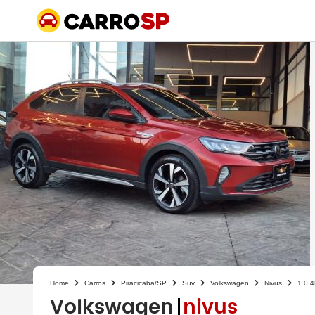
Home
Carros
Piracicaba/SP
Suv
Volkswagen
Nivus
1.0 
Volkswagen
nivus