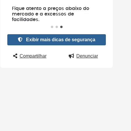
ue atento a preços abaixo do
Não faça pagamento
rcado e a excessos de
verificar se o veícul
ilidades.
existe.
Exibir mais dicas de segurança
Compartilhar
Denunciar