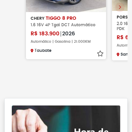
PORSC
TIGGO 8 PRO
CHERY
2.0 16V
1.6 16V 4P Tgdi DCT Automático
PDK
R$
183.900
2026
R$
61
Automático | Gasolina | 21.000KM
Automáti
Taubate
Santa