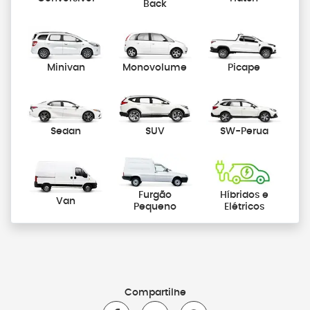
Back
Minivan
Monovolume
Picape
Sedan
SUV
SW-Perua
Furgão
Híbridos e
Van
Pequeno
Elétricos
Compartilhe