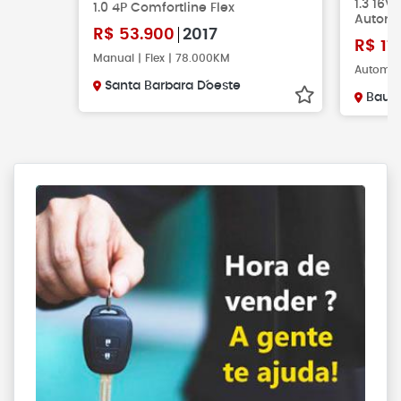
1.3 16V
1.0 4P Comfortline Flex
Automá
R$
53.900
2017
R$
11
Manual | Flex | 78.000KM
Automáti
Santa Barbara D´oeste
Baur