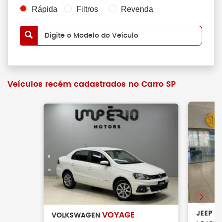
Rápida
Filtros
Revenda
Digite o Modelo do Veículo
Veículos recém cadastrados no Carro SP
C
JEEP
VOYAGE
VOLKSWAGEN