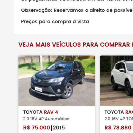
Não faça pag
Observação: Reservamos o direito de possíveis
verificar se o 
existe.
Preços para compra à vista
VEJA MAIS VEÍCULOS PARA COMPRAR N
TOYOTA
RAV 4
TOYOTA
RA
2.0 16V 4P Automático
2.0 16V 4P T
R$
75.000
2015
R$
78.880