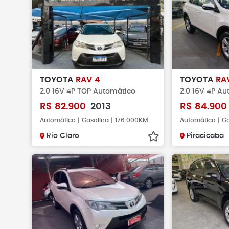
TOYOTA
RAV 4
TOYOTA
RA
2.0 16V 4P TOP Automático
2.0 16V 4P A
R$
82.900
2013
R$
84.900
Automático | Gasolina | 176.000KM
Automático | G
Rio Claro
Piracicaba