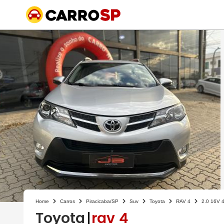
Home
Carros
Piracicaba/SP
Suv
Toyota
RAV 4
2.0 16V 
Toyota
rav 4