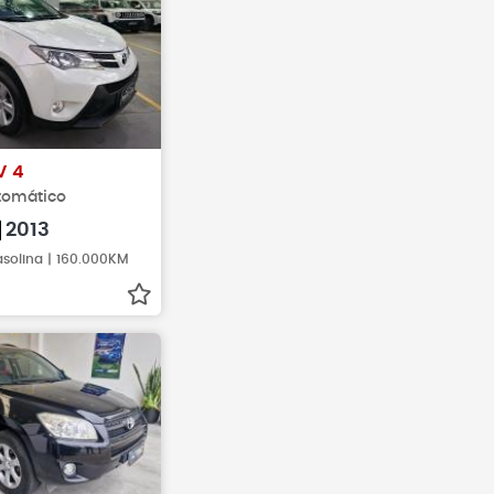
V 4
utomático
2013
asolina | 160.000KM