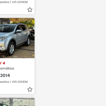
asolina | 145.000KM
V 4
utomático
2014
asolina | 199.000KM