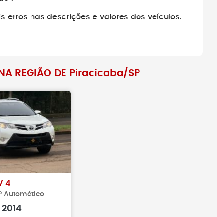
amentos antes de
Antes de fechar negócio, sempr
 erros nas descrições e valores dos veículos.
veículo realmente
busque pelo histórico do veículo
A REGIÃO DE Piracicaba/SP
V 4
OP Automático
2014