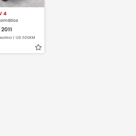
V 4
utomático
2011
asolina | 126.500KM