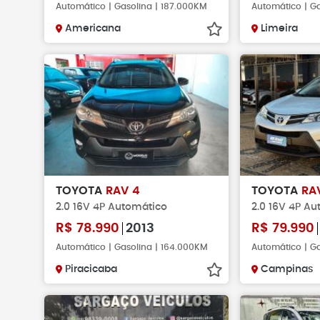
Automático | Gasolina | 187.000KM
Automático | G
Americana
Limeira
TOYOTA
RAV 4
TOYOTA
RA
2.0 16V 4P Automático
2.0 16V 4P A
R$
78.990
2013
R$
79.990
Automático | Gasolina | 164.000KM
Automático | G
Piracicaba
Campinas