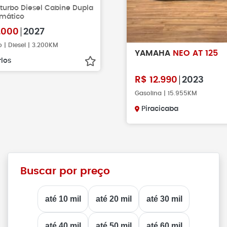
iturbo Diesel Cabine Dupla
mático
.000
2027
 | Diesel | 3.200KM
YAMAHA
NEO AT 125
los
R$
12.990
2023
Gasolina | 15.955KM
Piracicaba
Buscar por preço
até 10 mil
até 20 mil
até 30 mil
até 40 mil
até 50 mil
até 60 mil