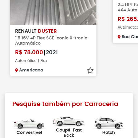
2.4 HPE B
4X4 Auto
R$
265
Automático
RENAULT
DUSTER
Sao Car
1.6 16V 4P Flex SCE Iconic X-tronic
Automático
R$
78.000
2021
Automático | Flex
Americana
Pesquise também por Carroceria
Coupé-Fast
Conversível
Hatch
Back