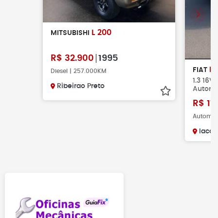
L 200
MITSUBISHI
R$
32.900
1995
F
FIAT
Diesel | 257.000KM
1.3 16V
Ribeirao Preto
Automá
R$
11
Automáti
Iaca